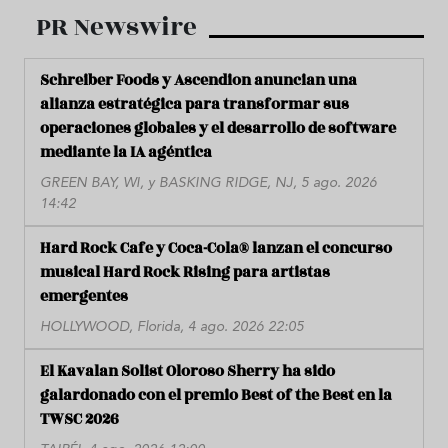
PR Newswire
Schreiber Foods y Ascendion anuncian una
alianza estratégica para transformar sus
operaciones globales y el desarrollo de software
mediante la IA agéntica
GREEN BAY, WI, y BASKING RIDGE, NJ, 5 ago. 2026
14:42
Hard Rock Cafe y Coca-Cola® lanzan el concurso
musical Hard Rock Rising para artistas
emergentes
HOLLYWOOD, Florida, 4 ago. 2026 22:05
El Kavalan Solist Oloroso Sherry ha sido
galardonado con el premio Best of the Best en la
TWSC 2026