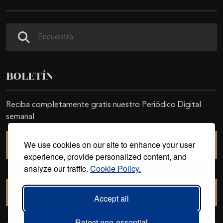
Buscar
BOLETÍN
Reciba completamente gratis nuestro Periódico Digital
semanal
We use cookies on our site to enhance your user
SUSCRIBIRSE
experience, provide personalized content, and
analyze our traffic.
Cookie Policy.
CANCELAR SUSCRIPCIÓN
Accept all
Reject non-essential