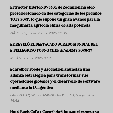
El tractor híbrido DV3504 de Zoomlion ha sido
preseleccionado en dos categorías de los premios
TOTY 2027, lo que supone un gran avance para la
maquinaria agrícola china de alta potencia
NÁPOLES, Italia, 7 ago. 2026 12:35
SE REVELÓ EL DESTACADO JURADO MUNDIAL DEL
S.PELLEGRINO YOUNG CHEF ACADEMY 2026-27
MILÁN, 7 ago. 2026 8:19
Schreiber Foods y Ascendion anuncian una
alianza estratégica para transformar sus
operaciones globales y el desarrollo de software
mediante la IA agéntica
GREEN BAY, WI, y BASKING RIDGE, NJ, 5 ago. 2026
14:42
Hard Rock Cafe y Coca-Cola® lanzan el concurso