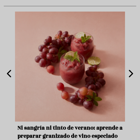
e
Ni sangría ni tinto de verano: aprende a
Acei
preparar granizado de vino especiado
vera