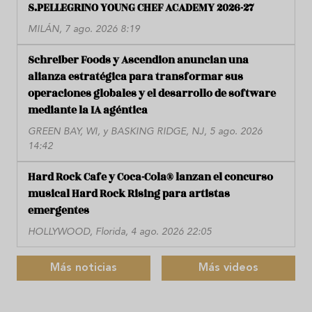
S.PELLEGRINO YOUNG CHEF ACADEMY 2026-27
MILÁN, 7 ago. 2026 8:19
Schreiber Foods y Ascendion anuncian una
alianza estratégica para transformar sus
operaciones globales y el desarrollo de software
mediante la IA agéntica
GREEN BAY, WI, y BASKING RIDGE, NJ, 5 ago. 2026
14:42
Hard Rock Cafe y Coca-Cola® lanzan el concurso
musical Hard Rock Rising para artistas
emergentes
HOLLYWOOD, Florida, 4 ago. 2026 22:05
Más noticias
Más videos