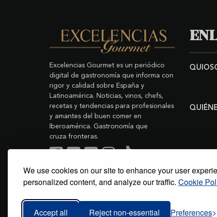
ENL
Excelencias Gourmet es un periódico
QUIOS
digital de gastronomía que informa con
rigor y calidad sobre España y
Latinoamérica. Noticias, vinos, chefs,
recetas y tendencias para profesionales
QUIÉN
y amantes del buen comer en
Iberoamérica. Gastronomía que
cruza fronteras.
We use cookies on our site to enhance your user experi
Buscar
Copyright © 2011-2026 Excelencias Gourmet.
personalized content, and analyze our traffic.
Cookie Pol
Todos los derechos reservados.
Desarrollado por
Grupo Excelencias
.
Accept all
Reject non-essential
Preferences