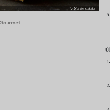
Tortilla de patata
 Gourmet
Ú