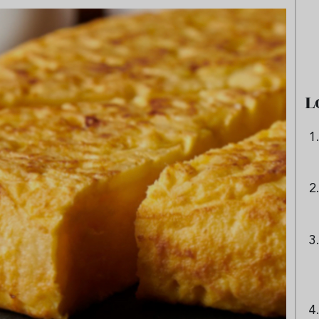
 origen de la lasaña?
Ni sangría ni tinto de verano:
receta de la
aprende a preparar granizado
boloñesa
de vino especiado
L