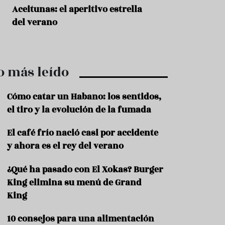
r
t
Aceitunas: el aperitivo estrella
Sopa fría de sand
r
del verano
que querrás repet
o
t
verano
u
r
i
o más leído
s
m
o
Cómo catar un Habano: los sentidos,
R
el tiro y la evolución de la fumada
e
c
El café frío nació casi por accidente
e
y ahora es el rey del verano
t
a
s
¿Qué ha pasado con El Xokas? Burger
King elimina su menú de Grand
S
a
King
l
u
10 consejos para una alimentación
d