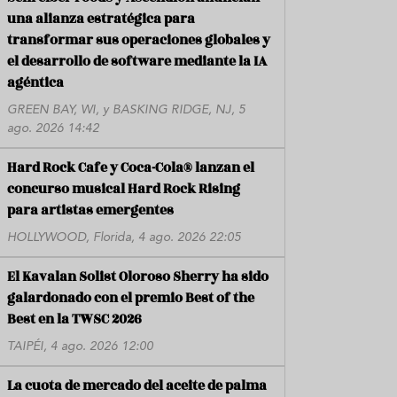
una alianza estratégica para
transformar sus operaciones globales y
el desarrollo de software mediante la IA
agéntica
GREEN BAY, WI, y BASKING RIDGE, NJ, 5
ago. 2026 14:42
Hard Rock Cafe y Coca-Cola® lanzan el
concurso musical Hard Rock Rising
para artistas emergentes
HOLLYWOOD, Florida, 4 ago. 2026 22:05
El Kavalan Solist Oloroso Sherry ha sido
galardonado con el premio Best of the
Best en la TWSC 2026
TAIPÉI, 4 ago. 2026 12:00
La cuota de mercado del aceite de palma