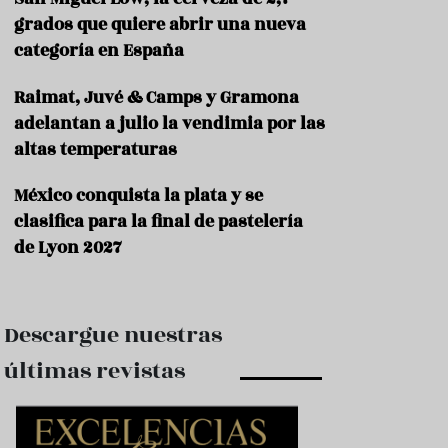
e
s
grados que quiere abrir una nueva
t
categoría en España
a
u
Raimat, Juvé & Camps y Gramona
r
a
adelantan a julio la vendimia por las
n
altas temperaturas
t
e
s
México conquista la plata y se
clasifica para la final de pastelería
F
de Lyon 2027
o
r
m
a
c
Descargue nuestras
i
ó
últimas revistas
n
C
o