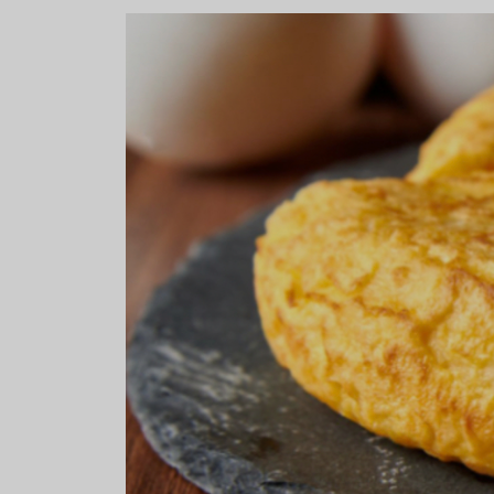
Sopa fría de sandía: el plato
¿Cuál es el
que querrás repetir todo el
Historia y 
verano
auténtica 