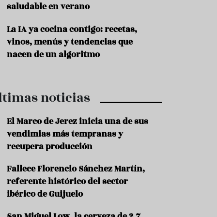
saludable en verano
P
r
La IA ya cocina contigo: recetas,
o
vinos, menús y tendencias que
d
u
nacen de un algoritmo
c
t
o
ltimas noticias
T
r
a
El Marco de Jerez inicia una de sus
d
vendimias más tempranas y
i
c
recupera producción
i
o
Fallece Florencio Sánchez Martín,
n
referente histórico del sector
e
s
ibérico de Guijuelo
R
San Miguel Low, la cerveza de 2,7