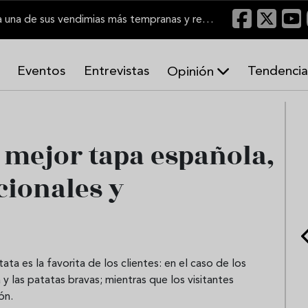
El Marco de Jerez inicia una de sus vendimias más tempranas y recupera producción
Eventos
Entrevistas
Tendencia
Opinión
A
r
m
o
: mejor tapa española,
n
í
cionales y
a
s
tata es la favorita de los clientes: en el caso de los
a y las patatas bravas; mientras que los visitantes
ón.