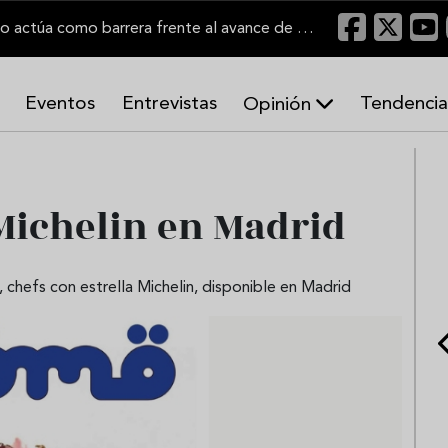
"Un viñedo bien labrado actúa como barrera frente al avance de las llamas"
Eventos
Entrevistas
Tendencia
Opinión
A
r
m
o
Michelin en Madrid
n
í
a
s
chefs con estrella Michelin, disponible en Madrid