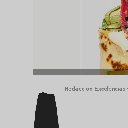
Aceitunas: el aperitivo estrella
Sopa fría d
del verano
que querrás
verano
Redacción Excelencias