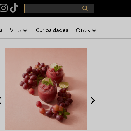
Buscar
s
Curiosidades
Vino
Otras
U
A
n
I
v
B
i
G
n
o
H
,
a
u
b
n
a
s
n
u
o
m
s
i
l
G
l
a
e
s