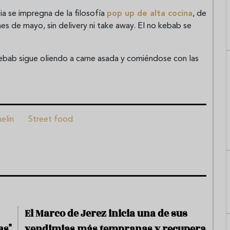
cia se impregna de la filosofía
pop up de alta cocina
, de
es de mayo, sin delivery ni take away. El no kebab se
ebab sigue oliendo a carne asada y comiéndose con las
helin
Street food
El Marco de Jerez inicia una de sus
as"
vendimias más tempranas y recupera