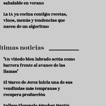
saludable en verano
P
r
La IA ya cocina contigo: recetas,
o
vinos, menús y tendencias que
d
u
nacen de un algoritmo
c
t
o
ltimas noticias
T
r
a
"Un viñedo bien labrado actúa como
d
barrera frente al avance de las
i
c
llamas"
i
o
El Marco de Jerez inicia una de sus
n
vendimias más tempranas y
e
s
recupera producción
R
Fallece Florencio Sánchez Martín,