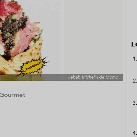
e sandía: el plato
Cinco cremas frías de verdura
 repetir todo el
que querrás repetir todo agost
L
kebab Michelin de Momo
 Gourmet