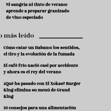
r
t
s
Ni sangría ni tinto de verano:
Aceitunas: el ape
r
o
aprende a preparar granizado
del verano
o
t
de vino especiado
u
r
i
o más leído
s
m
o
Cómo catar un Habano: los sentidos,
R
el tiro y la evolución de la fumada
e
c
El café frío nació casi por accidente
e
y ahora es el rey del verano
t
a
s
¿Qué ha pasado con El Xokas? Burger
King elimina su menú de Grand
S
a
King
l
u
10 consejos para una alimentación
d