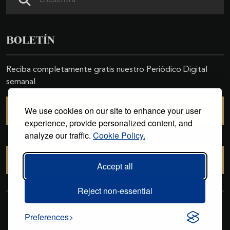
BOLETÍN
Reciba completamente gratis nuestro Periódico Digital
semanal
We use cookies on our site to enhance your user
SUSCRIBIRSE
experience, provide personalized content, and
analyze our traffic.
Cookie Policy.
CANCELAR SUSCRIPCIÓN
Accept all
Reject non-essential
Copyright © 2011-2026. Excelencias Gourmet. Todos los derechos
Preferences
reservados. Desarrollado por
Grupo Excelencias
.