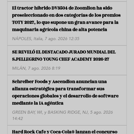
El tractor híbrido DV3504 de Zoomlion ha sido
preseleccionado en dos categorías de los premios
TOTY 2027, lo que supone un gran avance para la
maquinaria agrícola china de alta potencia
NÁPOLES, Italia, 7 ago. 2026 12:35
SE REVELÓ EL DESTACADO JURADO MUNDIAL DEL
S.PELLEGRINO YOUNG CHEF ACADEMY 2026-27
MILÁN, 7 ago. 2026 8:19
Schreiber Foods y Ascendion anuncian una
alianza estratégica para transformar sus
operaciones globales y el desarrollo de software
mediante la IA agéntica
GREEN BAY, WI, y BASKING RIDGE, NJ, 5 ago. 2026
14:42
Hard Rock Cafe y Coca-Cola® lanzan el concurso