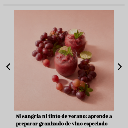
e
Ni sangría ni tinto de verano: aprende a
Acei
preparar granizado de vino especiado
vera