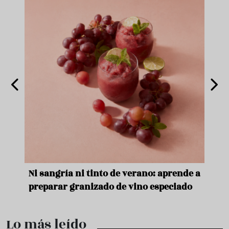
e
Ni sangría ni tinto de verano: aprende a
Acei
preparar granizado de vino especiado
vera
Lo más leído