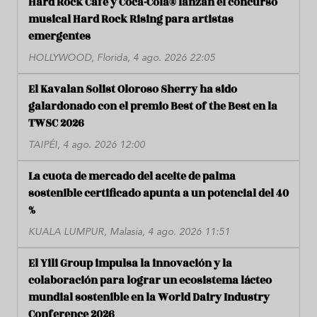
Hard Rock Cafe y Coca-Cola® lanzan el concurso
musical Hard Rock Rising para artistas
emergentes
HOLLYWOOD, Florida, 4 ago. 2026 22:05
El Kavalan Solist Oloroso Sherry ha sido
galardonado con el premio Best of the Best en la
TWSC 2026
TAIPÉI, 4 ago. 2026 12:00
La cuota de mercado del aceite de palma
sostenible certificado apunta a un potencial del 40
%
KUALA LUMPUR, Malasia, 4 ago. 2026 11:51
El Yili Group impulsa la innovación y la
colaboración para lograr un ecosistema lácteo
mundial sostenible en la World Dairy Industry
Conference 2026