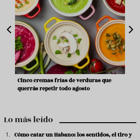
de
Cinco cremas frías de verduras que
Ni s
querrás repetir todo agosto
prep
Lo más leído
Cómo catar un Habano: los sentidos, el tiro y