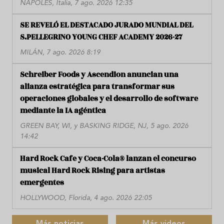
NÁPOLES, Italia, 7 ago. 2026 12:35
SE REVELÓ EL DESTACADO JURADO MUNDIAL DEL
S.PELLEGRINO YOUNG CHEF ACADEMY 2026-27
MILÁN, 7 ago. 2026 8:19
Schreiber Foods y Ascendion anuncian una
alianza estratégica para transformar sus
operaciones globales y el desarrollo de software
mediante la IA agéntica
GREEN BAY, WI, y BASKING RIDGE, NJ, 5 ago. 2026
14:42
Hard Rock Cafe y Coca-Cola® lanzan el concurso
musical Hard Rock Rising para artistas
emergentes
HOLLYWOOD, Florida, 4 ago. 2026 22:05
Más noticias
Más videos