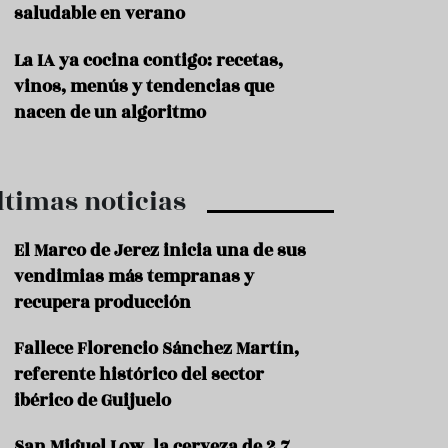
saludable en verano
P
r
La IA ya cocina contigo: recetas,
o
vinos, menús y tendencias que
d
u
nacen de un algoritmo
c
t
o
ltimas noticias
T
r
a
El Marco de Jerez inicia una de sus
d
vendimias más tempranas y
i
c
recupera producción
i
o
Fallece Florencio Sánchez Martín,
n
referente histórico del sector
e
s
ibérico de Guijuelo
R
San Miguel Low, la cerveza de 2,7