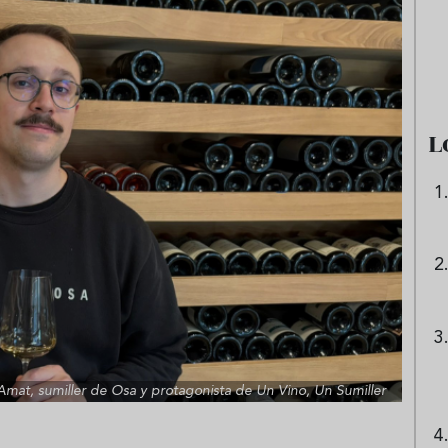
e sandía: el plato
Cinco cremas frías de verdura
 repetir todo el
que querrás repetir todo agost
L
Amat, sumiller de Osa y protagonista de Un Vino, Un Sumiller