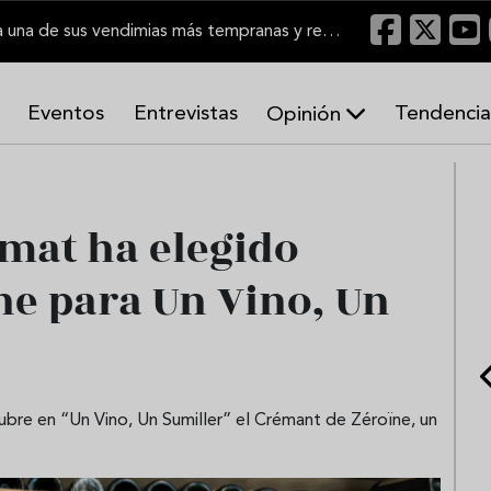
El Marco de Jerez inicia una de sus vendimias más tempranas y recupera producción
Eventos
Entrevistas
Tendencia
Opinión
A
r
m
o
mat ha elegido
n
í
ne para Un Vino, Un
a
s
bre en “Un Vino, Un Sumiller” el Crémant de Zéroïne, un