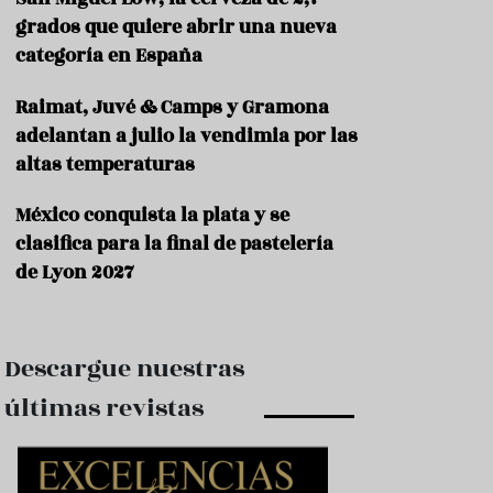
e
s
grados que quiere abrir una nueva
t
categoría en España
a
u
Raimat, Juvé & Camps y Gramona
r
a
adelantan a julio la vendimia por las
n
altas temperaturas
t
e
s
México conquista la plata y se
clasifica para la final de pastelería
F
de Lyon 2027
o
r
m
a
c
Descargue nuestras
i
ó
últimas revistas
n
C
o