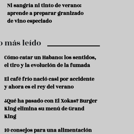
r
t
s
Ni sangría ni tinto de verano:
Aceitunas: el ape
r
o
aprende a preparar granizado
del verano
o
t
de vino especiado
u
r
i
o más leído
s
m
o
Cómo catar un Habano: los sentidos,
R
el tiro y la evolución de la fumada
e
c
El café frío nació casi por accidente
e
y ahora es el rey del verano
t
a
s
¿Qué ha pasado con El Xokas? Burger
King elimina su menú de Grand
S
a
King
l
u
10 consejos para una alimentación
d