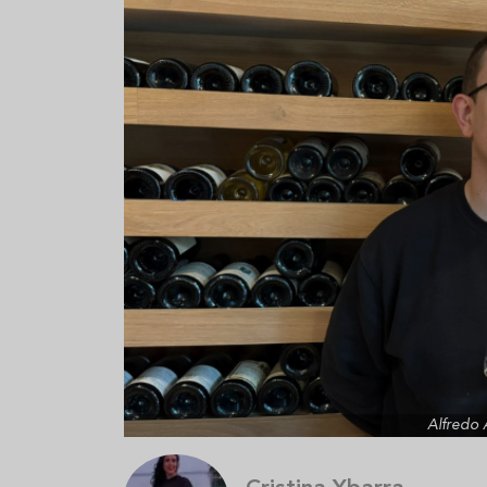
Aceitunas: el aperitivo estrella
Sopa fría d
del verano
que querrás
verano
Alfredo 