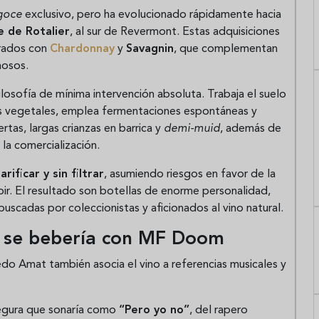
goce
exclusivo, pero ha evolucionado rápidamente hacia
 de Rotalier
, al sur de Revermont. Estas adquisiciones
orados con
Chardonnay
y
Savagnin
, que complementan
mosos.
ilosofía de mínima intervención absoluta. Trabaja el suelo
s vegetales, emplea fermentaciones espontáneas y
rtas, largas crianzas en barrica y
demi-muid
, además de
la comercialización.
arificar y sin filtrar
, asumiendo riesgos en favor de la
roir. El resultado son botellas de enorme personalidad,
uscadas por coleccionistas y aficionados al vino natural.
y se bebería con MF Doom
do Amat también asocia el vino a referencias musicales y
segura que sonaría como
“Pero yo no”
, del rapero