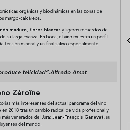
rácticas orgánicas y biodinámicas en las zonas de
los margo-calcáreos.
món maduro, flores blancas
y ligeros recuerdos de
 de su larga crianza. En boca, el vino muestra un perfil
a tensión mineral y un final salino especialmente
produce felicidad”.
Alfredo Amat
eno Zéroïne
torias más interesantes del actual panorama del vino
e
en 2018 tras un cambio radical de vida profesional y
es más venerados del Jura:
Jean-François Ganevat
, su
nfluyentes del mundo.