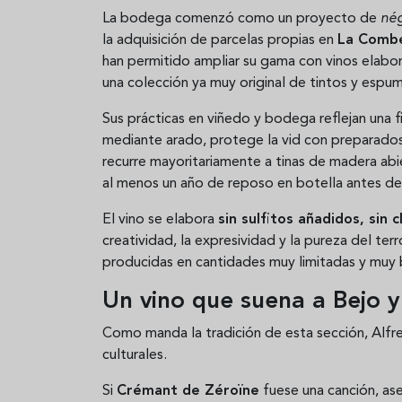
La bodega comenzó como un proyecto de
né
la adquisición de parcelas propias en
La Combe
han permitido ampliar su gama con vinos elab
una colección ya muy original de tintos y espu
Sus prácticas en viñedo y bodega reflejan una f
mediante arado, protege la vid con preparado
recurre mayoritariamente a tinas de madera abie
al menos un año de reposo en botella antes de 
El vino se elabora
sin sulfitos añadidos, sin cl
creatividad, la expresividad y la pureza del ter
producidas en cantidades muy limitadas y muy b
Un vino que suena a Bejo 
Como manda la tradición de esta sección, Alfre
culturales.
Si
Crémant de Zéroïne
fuese una canción, a