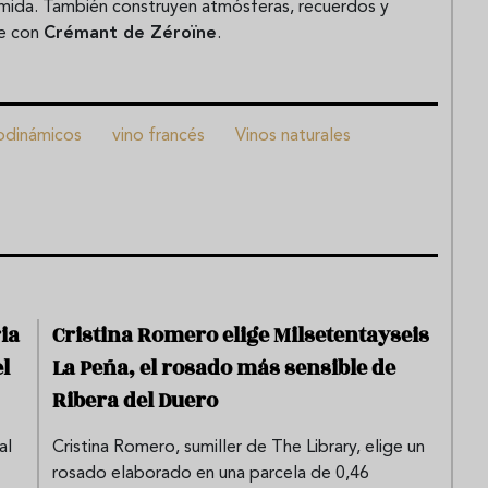
mida. También construyen atmósferas, recuerdos y
re con
Crémant de Zéroïne
.
odinámicos
vino francés
Vinos naturales
ia
Cristina Romero elige Milsetentayseis
l
La Peña, el rosado más sensible de
Ribera del Duero
al
Cristina Romero, sumiller de The Library, elige un
rosado elaborado en una parcela de 0,46