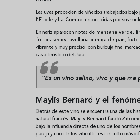
Las uvas proceden de viñedos trabajados bajo p
L’Étoile
y
La Combe
, reconocidas por sus sue
En nariz aparecen notas de
manzana verde, li
frutos secos, avellana o miga de pan
, fruto
vibrante y muy preciso, con burbuja fina, marcad
característico del Jura.
“Es un vino salino, vivo y que me 
Maylis Bernard y el fenóm
Detrás de este vino se encuentra una de las his
natural francés.
Maylis Bernard
fundó
Zéroïn
bajo la influencia directa de uno de los nombr
pareja y uno de los viticultores de culto más i