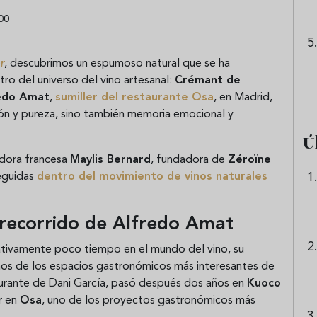
00
r
, descubrimos un espumoso natural que se ha
ro del universo del vino artesanal:
Crémant de
edo Amat
,
sumiller del restaurante Osa
, en Madrid,
ión y pureza, sino también memoria emocional y
Ú
adora francesa
Maylis Bernard
, fundadora de
Zéroïne
seguidas
dentro del movimiento de vinos naturales
 recorrido de Alfredo Amat
ativamente poco tiempo en el mundo del vino, su
nos de los espacios gastronómicos más interesantes de
taurante de Dani García, pasó después dos años en
Kuoco
r en
Osa
, uno de los proyectos gastronómicos más