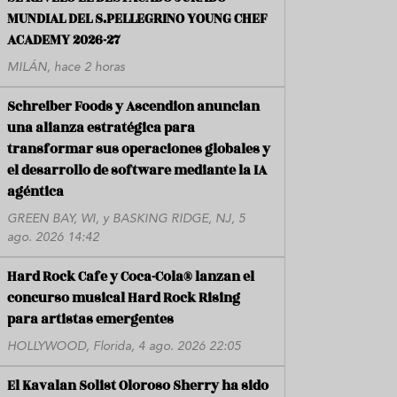
MUNDIAL DEL S.PELLEGRINO YOUNG CHEF
ACADEMY 2026-27
MILÁN, hace 2 horas
Schreiber Foods y Ascendion anuncian
una alianza estratégica para
transformar sus operaciones globales y
el desarrollo de software mediante la IA
agéntica
GREEN BAY, WI, y BASKING RIDGE, NJ, 5
ago. 2026 14:42
Hard Rock Cafe y Coca-Cola® lanzan el
concurso musical Hard Rock Rising
para artistas emergentes
HOLLYWOOD, Florida, 4 ago. 2026 22:05
El Kavalan Solist Oloroso Sherry ha sido