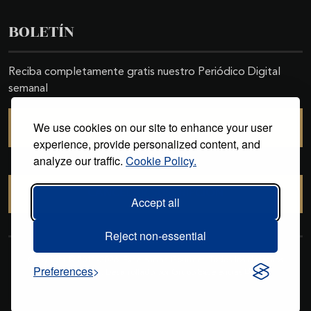
BOLETÍN
Reciba completamente gratis nuestro Periódico Digital
semanal
We use cookies on our site to enhance your user
SUSCRIBIRSE
experience, provide personalized content, and
analyze our traffic.
Cookie Policy.
CANCELAR SUSCRIPCIÓN
Accept all
Reject non-essential
Copyright © 2011-2026. Excelencias Gourmet. Todos los derechos
Preferences
reservados. Desarrollado por
Grupo Excelencias
.