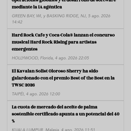
operaciones globales y el desarrollo de software
mediante la IA agéntica
GREEN BAY, WI, y BASKING RIDGE, NJ, 5 ago. 2026
14:42
Hard Rock Cafe y Coca-Cola® lanzan el concurso
musical Hard Rock Rising para artistas
emergentes
HOLLYWOOD, Florida, 4 ago. 2026 22:05
El Kavalan Solist Oloroso Sherry ha sido
galardonado con el premio Best of the Best en la
TWSC 2026
TAIPÉI, 4 ago. 2026 12:00
La cuota de mercado del aceite de palma
sostenible certificado apunta a un potencial del 40
%
KUALA LUMPUR, Malasia, 4 ago. 2026 11:51