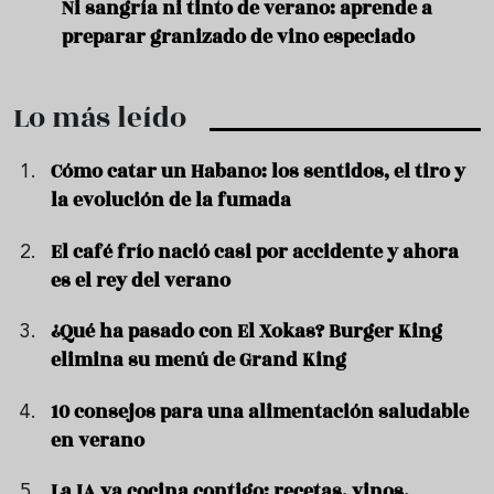
e
Ni sangría ni tinto de verano: aprende a
Acei
preparar granizado de vino especiado
vera
Lo más leído
Cómo catar un Habano: los sentidos, el tiro y
la evolución de la fumada
El café frío nació casi por accidente y ahora
es el rey del verano
¿Qué ha pasado con El Xokas? Burger King
elimina su menú de Grand King
10 consejos para una alimentación saludable
en verano
La IA ya cocina contigo: recetas, vinos,