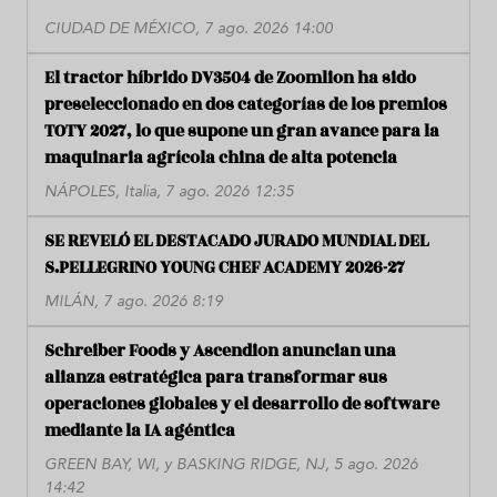
CIUDAD DE MÉXICO, 7 ago. 2026 14:00
El tractor híbrido DV3504 de Zoomlion ha sido
preseleccionado en dos categorías de los premios
TOTY 2027, lo que supone un gran avance para la
maquinaria agrícola china de alta potencia
NÁPOLES, Italia, 7 ago. 2026 12:35
SE REVELÓ EL DESTACADO JURADO MUNDIAL DEL
S.PELLEGRINO YOUNG CHEF ACADEMY 2026-27
MILÁN, 7 ago. 2026 8:19
Schreiber Foods y Ascendion anuncian una
alianza estratégica para transformar sus
operaciones globales y el desarrollo de software
mediante la IA agéntica
GREEN BAY, WI, y BASKING RIDGE, NJ, 5 ago. 2026
14:42