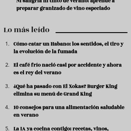
e
Ni sangría ni tinto de verano: aprende a
Acei
preparar granizado de vino especiado
vera
Lo más leído
Cómo catar un Habano: los sentidos, el tiro y
la evolución de la fumada
El café frío nació casi por accidente y ahora
es el rey del verano
¿Qué ha pasado con El Xokas? Burger King
elimina su menú de Grand King
10 consejos para una alimentación saludable
en verano
La IA ya cocina contigo: recetas, vinos,