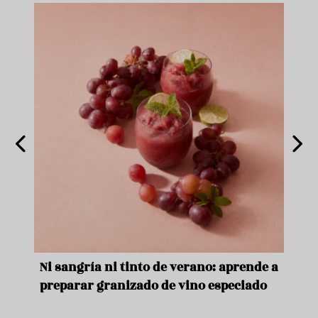
e
Ni sangría ni tinto de verano: aprende a
Acei
preparar granizado de vino especiado
vera