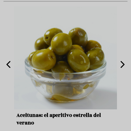
nde a
Aceitunas: el aperitivo estrella del
Sopa
ado
verano
quer