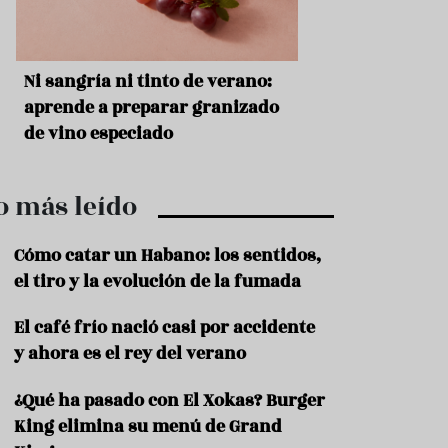
r
t
r
o
t
s
Ni sangría ni tinto de verano:
Aceitunas: el ape
u
r
o
aprende a preparar granizado
del verano
i
de vino especiado
s
m
o
o más leído
R
e
c
Cómo catar un Habano: los sentidos,
e
el tiro y la evolución de la fumada
t
a
El café frío nació casi por accidente
s
y ahora es el rey del verano
S
a
¿Qué ha pasado con El Xokas? Burger
l
u
King elimina su menú de Grand
d