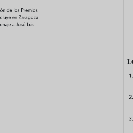
ión de los Premios
cluye en Zaragoza
e sandía: el plato
Cinco cremas frías de verdura
naje a José Luis
 repetir todo el
que querrás repetir todo agost
L