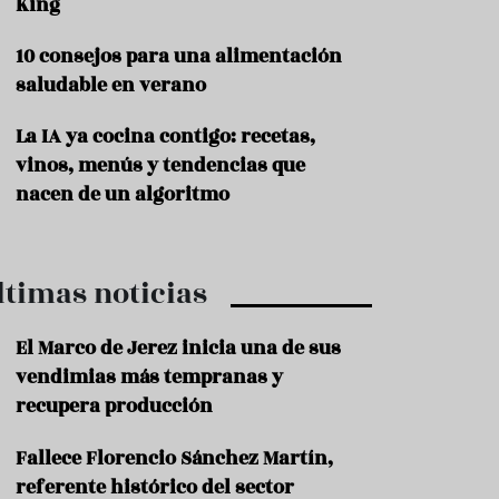
King
P
10 consejos para una alimentación
r
o
saludable en verano
d
u
La IA ya cocina contigo: recetas,
c
t
vinos, menús y tendencias que
o
nacen de un algoritmo
T
r
a
ltimas noticias
d
i
c
El Marco de Jerez inicia una de sus
i
o
vendimias más tempranas y
n
recupera producción
e
s
Fallece Florencio Sánchez Martín,
R
referente histórico del sector