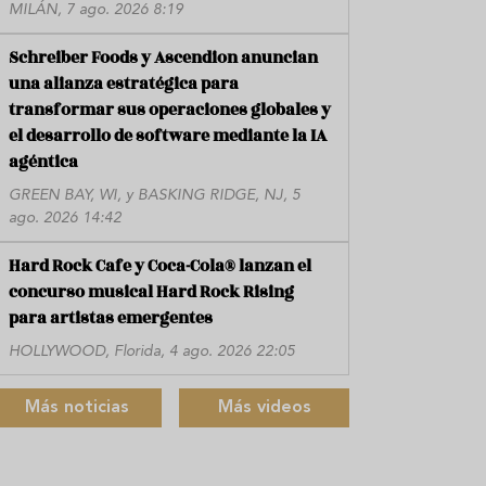
MILÁN, 7 ago. 2026 8:19
Schreiber Foods y Ascendion anuncian
una alianza estratégica para
transformar sus operaciones globales y
el desarrollo de software mediante la IA
agéntica
GREEN BAY, WI, y BASKING RIDGE, NJ, 5
ago. 2026 14:42
Hard Rock Cafe y Coca-Cola® lanzan el
concurso musical Hard Rock Rising
para artistas emergentes
HOLLYWOOD, Florida, 4 ago. 2026 22:05
Más noticias
Más videos