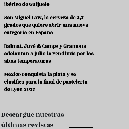
e
ibérico de Guijuelo
s
t
a
San Miguel Low, la cerveza de 2,7
u
grados que quiere abrir una nueva
r
categoría en España
a
n
t
Raimat, Juvé & Camps y Gramona
e
adelantan a julio la vendimia por las
s
altas temperaturas
F
o
México conquista la plata y se
r
clasifica para la final de pastelería
m
a
de Lyon 2027
c
i
ó
n
Descargue nuestras
C
últimas revistas
o