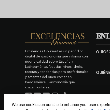
ENL
Excelencias Gourmet es un periódico
QUIOS
digital de gastronomía que informa con
rigor y calidad sobre España y
Latinoamérica. Noticias, vinos, chefs,
recetas y tendencias para profesionales
QUIÉN
y amantes del buen comer en
Iberoamérica. Gastronomía que
cruza fronteras.
We use cookies on our site to enhance your user experi
Buscar
Copyright © 2011-2026 Excelencias Gourmet.
Todos los derechos reservados.