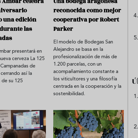
s Ambar celebra
Una bodega aragonesa
niversario
reconocida como mejor
 una edición
cooperativa por Robert
 durante las
Parker
adas
El modelo de Bodegas San
Alejandro se basa en la
mbar presentará en
profesionalización de más de
nueva cerveza La 125
1.200 parcelas, con un
s Campanadas de
acompañamiento constante a
cerrando así la
Ú
los viticultores y una filosofía
n de su 125
centrada en la cooperación y la
sostenibilidad.