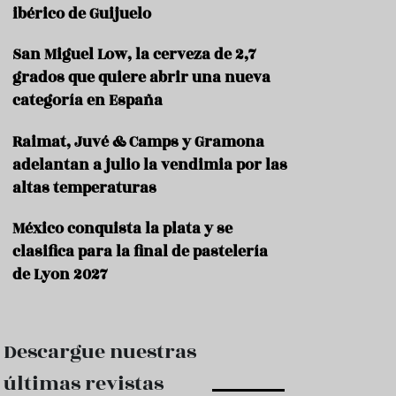
e
ibérico de Guijuelo
s
t
a
San Miguel Low, la cerveza de 2,7
u
grados que quiere abrir una nueva
r
categoría en España
a
n
t
Raimat, Juvé & Camps y Gramona
e
adelantan a julio la vendimia por las
s
altas temperaturas
F
o
México conquista la plata y se
r
clasifica para la final de pastelería
m
a
de Lyon 2027
c
i
ó
n
Descargue nuestras
C
últimas revistas
o