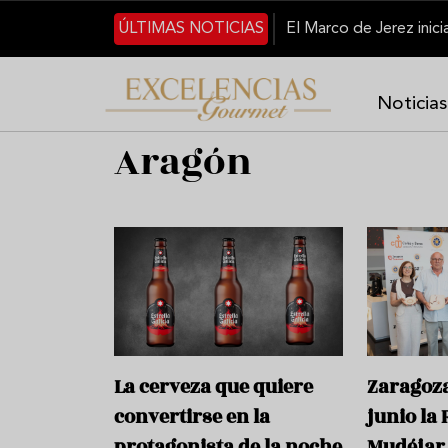
Pasar al contenido principal
ÚLTIMAS NOTICIAS
Noticias
Aragón
La cerveza que quiere
Zaragoza
convertirse en la
junio la 
protagonista de la noche
Mudéjar