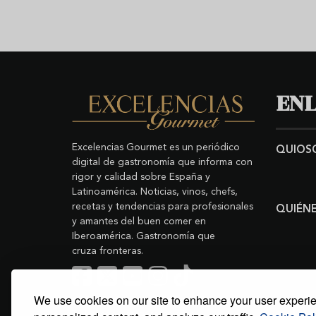
ENL
Excelencias Gourmet es un periódico
QUIOS
digital de gastronomía que informa con
rigor y calidad sobre España y
Latinoamérica. Noticias, vinos, chefs,
recetas y tendencias para profesionales
QUIÉN
y amantes del buen comer en
Iberoamérica. Gastronomía que
cruza fronteras.
We use cookies on our site to enhance your user experi
Buscar
Copyright © 2011-2026 Excelencias Gourmet.
Todos los derechos reservados.