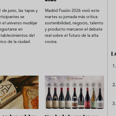
 de junio, las tapas y
Madrid Fusión 2026 vivió este
rticipantes se
martes su jornada más crítica:
e sandía: el plato
Cinco cremas frías de verdura
en el universo mudéjar
sostenibilidad, negocio, talento
 repetir todo el
que querrás repetir todo agost
egustarse en
y producto marcaron el debate
stablecimientos del
real sobre el futuro de la alta
rico de la ciudad.
cocina.
L