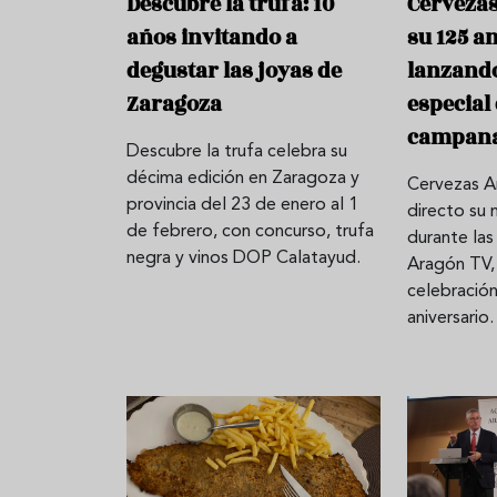
Descubre la trufa: 10
Cerveza
años invitando a
su 125 a
degustar las joyas de
lanzando
Zaragoza
especial
campan
Descubre la trufa celebra su
décima edición en Zaragoza y
Cervezas A
provincia del 23 de enero al 1
directo su 
de febrero, con concurso, trufa
durante la
negra y vinos DOP Calatayud.
Aragón TV, 
celebració
aniversario.