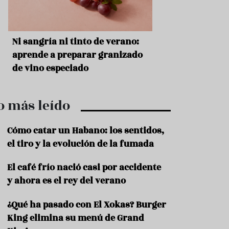
r
t
r
o
t
s
Ni sangría ni tinto de verano:
Aceitunas: el ape
u
r
o
aprende a preparar granizado
del verano
i
de vino especiado
s
m
o
o más leído
R
e
c
Cómo catar un Habano: los sentidos,
e
el tiro y la evolución de la fumada
t
a
El café frío nació casi por accidente
s
y ahora es el rey del verano
S
a
¿Qué ha pasado con El Xokas? Burger
l
u
King elimina su menú de Grand
d