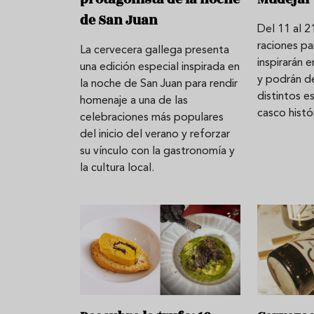
de San Juan
Del 11 al 21
raciones pa
La cervecera gallega presenta
Aceitunas: el aperitivo estrella
Sopa fría d
inspirarán 
una edición especial inspirada en
del verano
que querrás
y podrán d
la noche de San Juan para rendir
verano
distintos e
homenaje a una de las
casco histó
celebraciones más populares
del inicio del verano y reforzar
su vínculo con la gastronomía y
la cultura local.