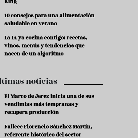
King
P
10 consejos para una alimentación
r
o
saludable en verano
d
u
La IA ya cocina contigo: recetas,
c
t
vinos, menús y tendencias que
o
nacen de un algoritmo
T
r
a
ltimas noticias
d
i
c
El Marco de Jerez inicia una de sus
i
o
vendimias más tempranas y
n
recupera producción
e
s
Fallece Florencio Sánchez Martín,
R
referente histórico del sector