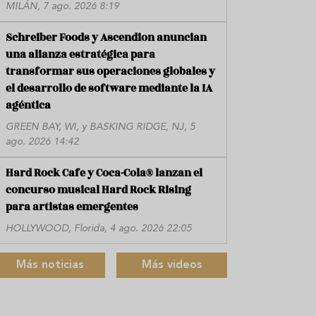
MILÁN, 7 ago. 2026 8:19
Schreiber Foods y Ascendion anuncian
una alianza estratégica para
transformar sus operaciones globales y
el desarrollo de software mediante la IA
agéntica
GREEN BAY, WI, y BASKING RIDGE, NJ, 5
ago. 2026 14:42
Hard Rock Cafe y Coca-Cola® lanzan el
concurso musical Hard Rock Rising
para artistas emergentes
HOLLYWOOD, Florida, 4 ago. 2026 22:05
Más noticias
Más videos