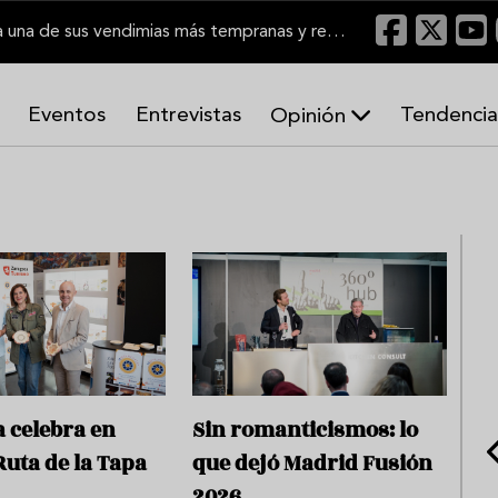
El Marco de Jerez inicia una de sus vendimias más tempranas y recupera producción
Eventos
Entrevistas
Tendencia
Opinión
A
r
m
o
n
í
a
s
 celebra en
Sin romanticismos: lo
Ruta de la Tapa
que dejó Madrid Fusión
2026