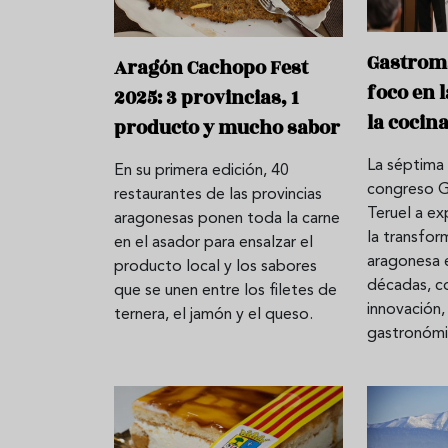
Gastrom
Aragón Cachopo Fest
foco en 
2025: 3 provincias, 1
la cocin
producto y mucho sabor
La séptima 
En su primera edición, 40
congreso G
restaurantes de las provincias
Teruel a ex
aragonesas ponen toda la carne
la transfor
en el asador para ensalzar el
aragonesa e
producto local y los sabores
décadas, c
que se unen entre los filetes de
innovación,
ternera, el jamón y el queso.
gastronóm