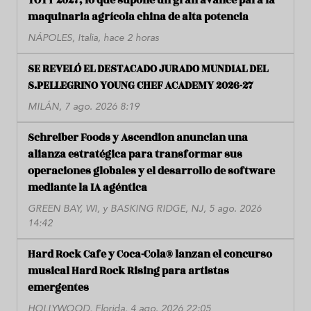
TOTY 2027, lo que supone un gran avance para la
maquinaria agrícola china de alta potencia
NÁPOLES, Italia, hace 2 horas
SE REVELÓ EL DESTACADO JURADO MUNDIAL DEL
S.PELLEGRINO YOUNG CHEF ACADEMY 2026-27
MILÁN, 7 ago. 2026 8:19
Schreiber Foods y Ascendion anuncian una
alianza estratégica para transformar sus
operaciones globales y el desarrollo de software
mediante la IA agéntica
GREEN BAY, WI, y BASKING RIDGE, NJ, 5 ago. 2026
14:42
Hard Rock Cafe y Coca-Cola® lanzan el concurso
musical Hard Rock Rising para artistas
emergentes
HOLLYWOOD, Florida, 4 ago. 2026 22:05