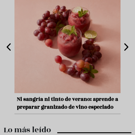
nde a
Aceitunas: el aperitivo estrella del
Sopa
ado
verano
quer
Lo más leído