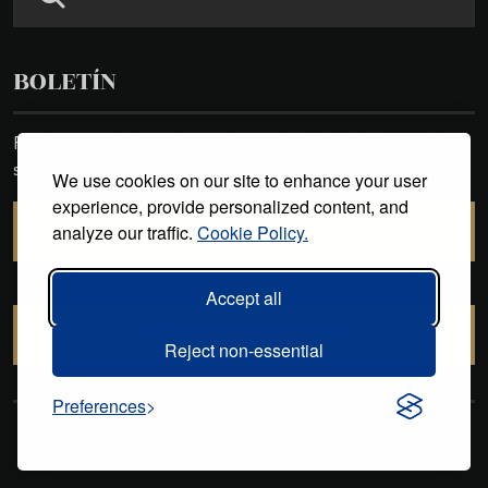
BOLETÍN
Reciba completamente gratis nuestro Periódico Digital
semanal
We use cookies on our site to enhance your user
experience, provide personalized content, and
analyze our traffic.
Cookie Policy.
SUSCRIBIRSE
Accept all
CANCELAR SUSCRIPCIÓN
Reject non-essential
Preferences
Copyright © 2011-2026. Excelencias Gourmet. Todos los derechos
reservados. Desarrollado por
Grupo Excelencias
.