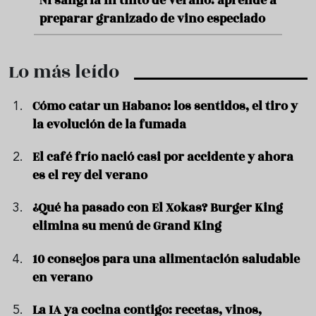
nde a
Aceitunas: el aperitivo estrella del
Sopa
ado
verano
quer
Lo más leído
Cómo catar un Habano: los sentidos, el tiro y
la evolución de la fumada
El café frío nació casi por accidente y ahora
es el rey del verano
¿Qué ha pasado con El Xokas? Burger King
elimina su menú de Grand King
10 consejos para una alimentación saludable
en verano
La IA ya cocina contigo: recetas, vinos,