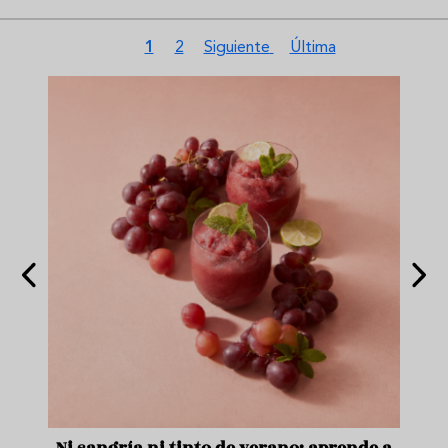
Paginación
Página actual
Página
Siguiente página
Última página
1
2
Siguiente
Última