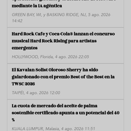
mediante la IA agéntica
GREEN BAY, WI, y BASKING RIDGE, NJ, 5 ago. 2026
14:42
Hard Rock Cafe y Coca-Cola® lanzan el concurso
musical Hard Rock Rising para artistas
emergentes
HOLLYWOOD, Florida, 4 ago. 2026 22:05
El Kavalan Solist Oloroso Sherry ha sido
galardonado con el premio Best of the Best en la
TWSC 2026
TAIPÉI, 4 ago. 2026 12:00
La cuota de mercado del aceite de palma
sostenible certificado apunta a un potencial del 40
%
KUALA LUMPUR, Malasia, 4 ago. 2026 11:51