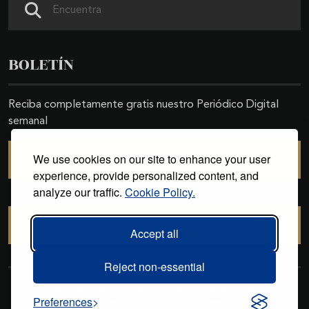
BOLETÍN
Reciba completamente gratis nuestro Periódico Digital
semanal
We use cookies on our site to enhance your user
SUSCRIBIRSE
experience, provide personalized content, and
analyze our traffic.
Cookie Policy.
CANCELAR SUSCRIPCIÓN
Accept all
Reject non-essential
Copyright © 2011-2026. Excelencias Gourmet. Todos los derechos
Preferences
reservados. Desarrollado por
Grupo Excelencias
.