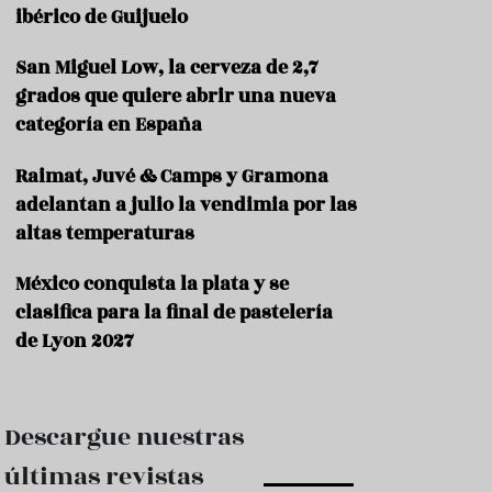
e
ibérico de Guijuelo
s
t
a
San Miguel Low, la cerveza de 2,7
u
grados que quiere abrir una nueva
r
categoría en España
a
n
t
Raimat, Juvé & Camps y Gramona
e
adelantan a julio la vendimia por las
s
altas temperaturas
F
o
México conquista la plata y se
r
clasifica para la final de pastelería
m
a
de Lyon 2027
c
i
ó
n
Descargue nuestras
C
últimas revistas
o