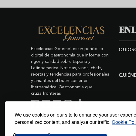
ENL
Excelencias Gourmet es un periódico
QUIOS
digital de gastronomía que informa con
rigor y calidad sobre España y
Latinoamérica. Noticias, vinos, chefs,
recetas y tendencias para profesionales
QUIÉN
y amantes del buen comer en
Iberoamérica. Gastronomía que
cruza fronteras.
We use cookies on our site to enhance your user experi
Buscar
Copyright © 2011-2026 Excelencias Gourmet.
personalized content, and analyze our traffic.
Cookie Pol
Todos los derechos reservados.
Desarrollado por
Grupo Excelencias
.