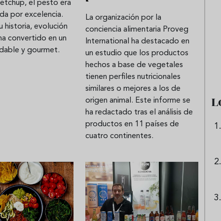
étchup, el pesto era
pida por excelencia.
La organización por la
 historia, evolución
conciencia alimentaria Proveg
e sandía: el plato
Cinco cremas frías de verdura
ha convertido en un
International ha destacado en
udable y gourmet.
 repetir todo el
que querrás repetir todo agost
un estudio que los productos
hechos a base de vegetales
tienen perfiles nutricionales
similares o mejores a los de
L
origen animal. Este informe se
ha redactado tras el análisis de
productos en 11 países de
cuatro continentes.