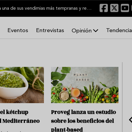
El Marco de Jerez inicia una de sus vendimias más tempranas y recupera producción
Eventos
Entrevistas
Tendencia
Opinión
A
r
m
o
n
í
a
s
 el kétchup
Proveg lanza un estudio
l Mediterráneo
sobre los beneficios del
plant-based