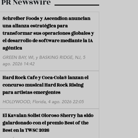
PR Newswire
Schreiber Foods y Ascendion anuncian
una alianza estratégica para
transformar sus operaciones globales y
el desarrollo de software mediante la IA
agéntica
GREEN BAY, WI, y BASKING RIDGE, NJ, 5
ago. 2026 14:42
Hard Rock Cafe y Coca-Cola® lanzan el
concurso musical Hard Rock Rising
para artistas emergentes
HOLLYWOOD, Florida, 4 ago. 2026 22:05
El Kavalan Solist Oloroso Sherry ha sido
galardonado con el premio Best of the
Best en la TWSC 2026