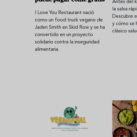
Antes del k
la salsa rá
I Love You Restaurant nació
Descubre su
como un food truck vegano de
Aceitunas: el aperitivo estrella
Sopa fría d
y cómo se 
Jaden Smith en Skid Row y se ha
clásico sal
del verano
que querrás
convertido en un proyecto
verano
solidario contra la inseguridad
alimentaria.