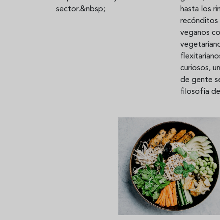
hasta los r
sector.&nbsp;
recónditos 
veganos c
vegetarian
flexitarian
curiosos, u
de gente s
filosofía d