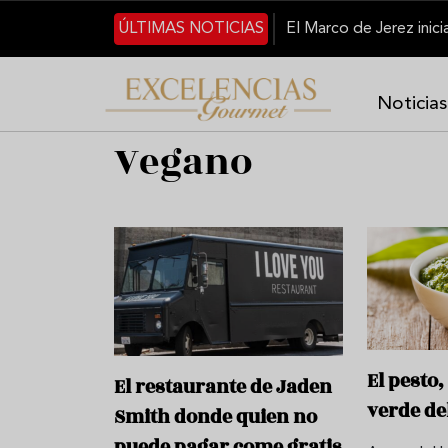
Pasar al contenido principal
ÚLTIMAS NOTICIAS
Noticias
Vegano
El pesto,
El restaurante de Jaden
verde de
Smith donde quien no
puede pagar come gratis