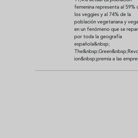
femenina representa al 59% 
los veggies y al 74% de la
población vegetariana y vega
en un fenómeno que se repa
por toda la geografía
española&nbsp;
The&nbsp;Green&nbsp;Revo
ion&nbsp;premia a las empre