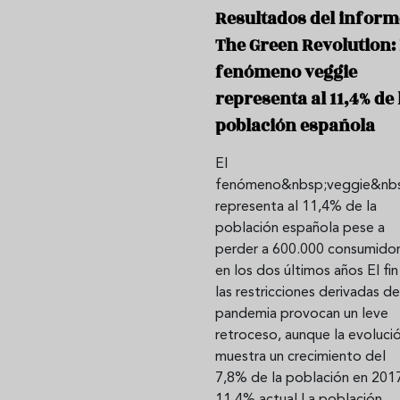
Resultados del inform
The Green Revolution: 
fenómeno veggie
representa al 11,4% de 
población española
El
fenómeno&nbsp;veggie&nb
representa al 11,4% de la
población española pese a
perder a 600.000 consumido
en los dos últimos años El fin
las restricciones derivadas de
pandemia provocan un leve
retroceso, aunque la evoluci
muestra un crecimiento del
7,8% de la población en 2017
11,4% actual La población