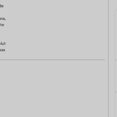
de
na,
rte
lut
sas