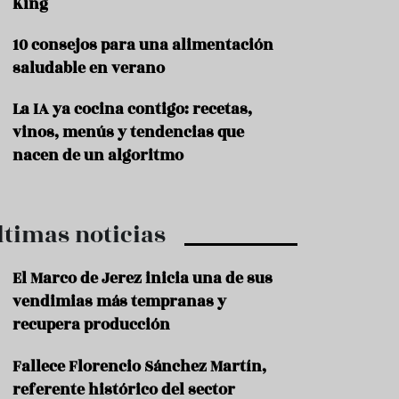
King
P
10 consejos para una alimentación
r
o
saludable en verano
d
u
La IA ya cocina contigo: recetas,
c
t
vinos, menús y tendencias que
o
nacen de un algoritmo
T
r
a
ltimas noticias
d
i
c
El Marco de Jerez inicia una de sus
i
o
vendimias más tempranas y
n
recupera producción
e
s
Fallece Florencio Sánchez Martín,
R
referente histórico del sector