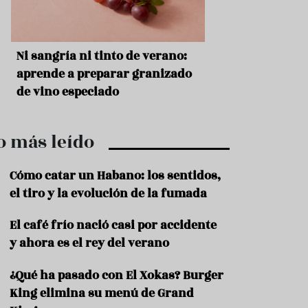
r
t
r
o
t
s
Ni sangría ni tinto de verano:
Aceitunas: el ape
u
r
o
aprende a preparar granizado
del verano
i
de vino especiado
s
m
o
o más leído
R
e
c
Cómo catar un Habano: los sentidos,
e
el tiro y la evolución de la fumada
t
a
El café frío nació casi por accidente
s
y ahora es el rey del verano
S
a
¿Qué ha pasado con El Xokas? Burger
l
u
King elimina su menú de Grand
d