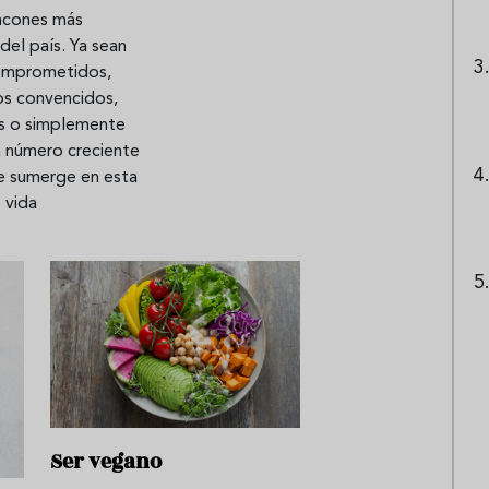
incones más
del país. Ya sean
omprometidos,
os convencidos,
os o simplemente
n número creciente
e sumerge en esta
e vida
Ser vegano