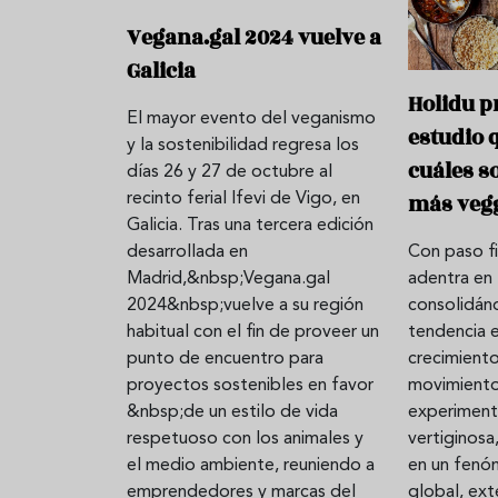
Vegana.gal 2024 vuelve a
Galicia
Holidu p
El mayor evento del veganismo
estudio 
y la sostenibilidad regresa los
cuáles s
días 26 y 27 de octubre al
más vegg
recinto ferial Ifevi de Vigo, en
Galicia. Tras una tercera edición
Con paso fi
desarrollada en
adentra en 
Madrid,&nbsp;Vegana.gal
consolidán
2024&nbsp;vuelve a su región
tendencia 
habitual con el fin de proveer un
crecimient
punto de encuentro para
movimiento
proyectos sostenibles en favor
experiment
&nbsp;de un estilo de vida
vertiginosa
respetuoso con los animales y
en un fenó
el medio ambiente, reuniendo a
global, ext
emprendedores y marcas del