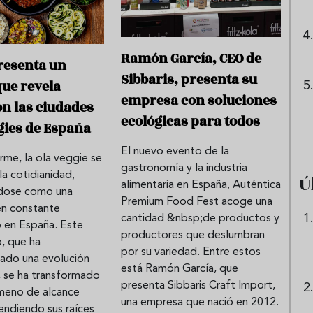
Ramón García, CEO de
resenta un
Sibbaris, presenta su
que revela
empresa con soluciones
on las ciudades
ecológicas para todos
ies de España
El nuevo evento de la
rme, la ola veggie se
gastronomía y la industria
la cotidianidad,
Ú
alimentaria en España, Auténtica
dose como una
Premium Food Fest acoge una
en constante
cantidad &nbsp;de productos y
o en España. Este
productores que deslumbran
, que ha
por su variedad. Entre estos
ado una evolución
está Ramón García, que
, se ha transformado
presenta Sibbaris Craft Import,
meno de alcance
una empresa que nació en 2012.
endiendo sus raíces