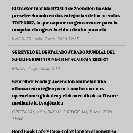
El tractor híbrido DV3504 de Zoomlion ha sido
preseleccionado en dos categorías de los premios
TOTY 2027, lo que supone un gran avance para la
maquinaria agrícola china de alta potencia
NÁPOLES, Italia, 7 ago. 2026 12:35
SE REVELÓ EL DESTACADO JURADO MUNDIAL DEL
S.PELLEGRINO YOUNG CHEF ACADEMY 2026-27
MILÁN, 7 ago. 2026 8:19
Schreiber Foods y Ascendion anuncian una
alianza estratégica para transformar sus
operaciones globales y el desarrollo de software
mediante la IA agéntica
GREEN BAY, WI, y BASKING RIDGE, NJ, 5 ago. 2026
14:42
Hard Rock Cafe y Coca-Cola® lanzan el concurso