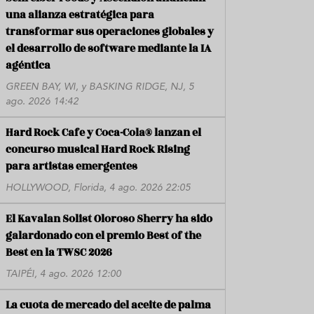
una alianza estratégica para
transformar sus operaciones globales y
el desarrollo de software mediante la IA
agéntica
GREEN BAY, WI, y BASKING RIDGE, NJ, 5
ago. 2026 14:42
Hard Rock Cafe y Coca-Cola® lanzan el
concurso musical Hard Rock Rising
para artistas emergentes
HOLLYWOOD, Florida, 4 ago. 2026 22:05
El Kavalan Solist Oloroso Sherry ha sido
galardonado con el premio Best of the
Best en la TWSC 2026
TAIPÉI, 4 ago. 2026 12:00
La cuota de mercado del aceite de palma