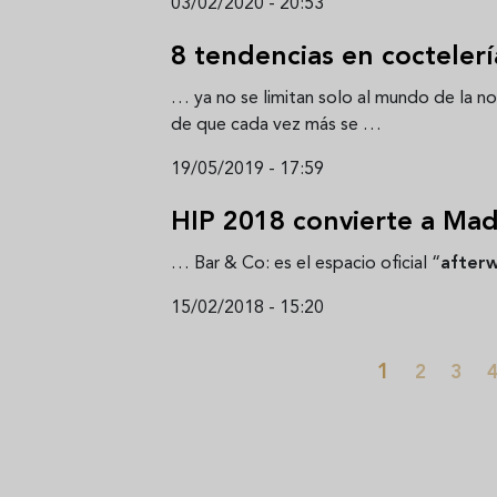
03/02/2020 - 20:53
8 tendencias en coctelerí
… ya no se limitan solo al mundo de la noc
de que cada vez más se …
19/05/2019 - 17:59
HIP 2018 convierte a Mad
… Bar & Co: es el espacio oficial “
after
15/02/2018 - 15:20
Paginación
Página actu
Página
Pági
P
1
2
3