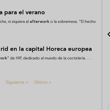
a para el verano
he, ni siquiera al
afterwork
o la sobremesa. "El hecho
rid en la capital Horeca europea
work
” de HIP, dedicado al mundo de la coctelería. …
al
na
ágina
Siguiente página
Última página
4
Siguiente >
Último »