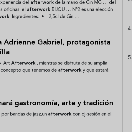
experiencia del
afterwork
de la mano de Gin MG … del
 oficinas: el
afterwork
BIJOU … Nº2 es una elección
work
. Ingredientes: • 2,5cl de Gin …
ta Adrienne Gabriel, protagonista
lla
vo Art
Afterwork
, mientras se disfruta de su amplia
 al concepto que tenemos de
afterwork
y que estará
ará gastronomía, arte y tradición
 por bandas de jazz,un
afterwork
con dj-sesión en el