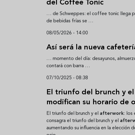
del Coffee Tonic
Aceitunas: el aperitivo estrella
Sopa fría d
del verano
que querrás
… de Schweppes: el coffee tonic llega p
verano
de bebidas frías se …
08/05/2026 - 14:00
Así será la nueva cafeter
… momento del día: desayunos, almuerz
contará con barra …
07/10/2025 - 08:38
El triunfo del brunch y e
modifican su horario de o
El triunfo del brunch y el
afterwork
: los
consagra el triunfo del brunch y el
after
aumentando su influencia en la elección d