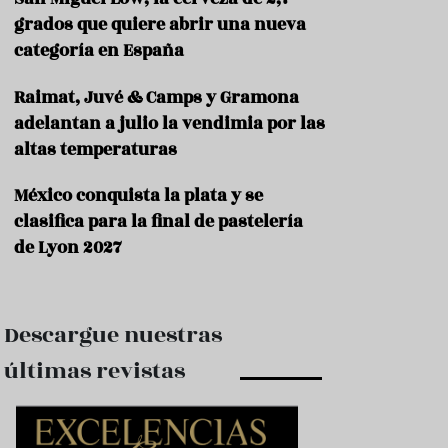
e
s
grados que quiere abrir una nueva
t
categoría en España
a
u
Raimat, Juvé & Camps y Gramona
r
a
adelantan a julio la vendimia por las
n
altas temperaturas
t
e
s
México conquista la plata y se
clasifica para la final de pastelería
F
de Lyon 2027
o
r
m
a
c
Descargue nuestras
i
ó
últimas revistas
n
C
o