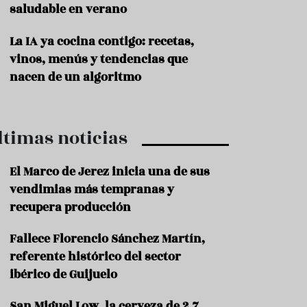
saludable en verano
P
r
La IA ya cocina contigo: recetas,
o
vinos, menús y tendencias que
d
u
nacen de un algoritmo
c
t
o
ltimas noticias
T
r
a
El Marco de Jerez inicia una de sus
d
vendimias más tempranas y
i
c
recupera producción
i
o
Fallece Florencio Sánchez Martín,
n
referente histórico del sector
e
s
ibérico de Guijuelo
R
San Miguel Low, la cerveza de 2,7