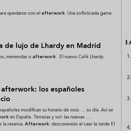
e sandía: el plato
Cinco cremas frías de verdura
 repetir todo el
que querrás repetir todo agost
ara quedarse con el
afterwork
. Una sofisticada gama
L
ía de lujo de Lhardy en Madrid
os, meriendas o
afterwork
. El nuevo Café Lhardy
l afterwork: los españoles
cio
 españoles modifican su horario de ocio … su día. Así se
work
en España. Terrazas y sol: las nuevas …
e la reserva.
Afterwork
: desconexión al caer la tarde El