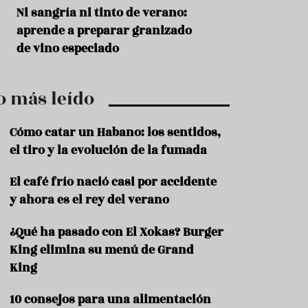
r
t
s
Ni sangría ni tinto de verano:
Aceitunas: el ape
r
o
aprende a preparar granizado
del verano
o
t
de vino especiado
u
r
i
o más leído
s
m
o
Cómo catar un Habano: los sentidos,
R
el tiro y la evolución de la fumada
e
c
El café frío nació casi por accidente
e
y ahora es el rey del verano
t
a
s
¿Qué ha pasado con El Xokas? Burger
King elimina su menú de Grand
S
a
King
l
u
10 consejos para una alimentación
d