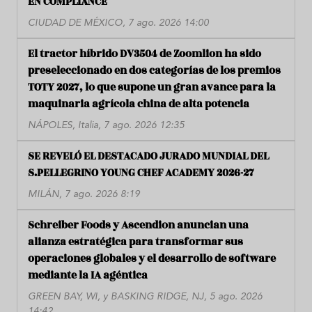
EN COMPLIANCE
CIUDAD DE MÉXICO, 7 ago. 2026 14:00
El tractor híbrido DV3504 de Zoomlion ha sido
preseleccionado en dos categorías de los premios
TOTY 2027, lo que supone un gran avance para la
maquinaria agrícola china de alta potencia
NÁPOLES, Italia, 7 ago. 2026 12:35
SE REVELÓ EL DESTACADO JURADO MUNDIAL DEL
S.PELLEGRINO YOUNG CHEF ACADEMY 2026-27
MILÁN, 7 ago. 2026 8:19
Schreiber Foods y Ascendion anuncian una
alianza estratégica para transformar sus
operaciones globales y el desarrollo de software
mediante la IA agéntica
GREEN BAY, WI, y BASKING RIDGE, NJ, 5 ago. 2026
14:42