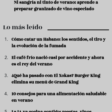
e
Ni sangría ni tinto de verano: aprende a
Acei
preparar granizado de vino especiado
vera
Lo más leído
Cómo catar un Habano: los sentidos, el tiro y
la evolución de la fumada
El café frío nació casi por accidente y ahora
es el rey del verano
¿Qué ha pasado con El Xokas? Burger King
elimina su menú de Grand King
10 consejos para una alimentación saludable
en verano
La IA ya cocina contigo: recetas, vinos,