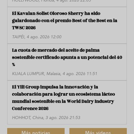
HOLLYWOOD, Florida, 4 ago. 2026 22:05
El Kavalan Solist Oloroso Sherry ha sido
galardonado con el premio Best of the Best en la
TWSC 2026
TAIPÉI, 4 ago. 2026 12:00
La cuota de mercado del aceite de palma
sostenible certificado apunta a un potencial del 40
%
KUALA LUMPUR, Malasia, 4 ago. 2026 11:51
El Yili Group impulsa la innovación y la
colaboración para lograr un ecosistema lácteo
mundial sostenible en la World Dairy Industry
Conference 2026
HOHHOT, China, 3 ago. 2026 21:53
Más noticias
Más videos