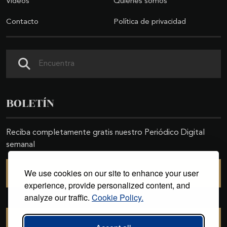
Videos
Quiénes somos
Contacto
Política de privacidad
Buscar
BOLETÍN
Reciba completamente gratis nuestro Periódico Digital
semanal
We use cookies on our site to enhance your user
SUSCRIBIRSE
experience, provide personalized content, and
analyze our traffic.
Cookie Policy.
CANCELAR SUSCRIPCIÓN