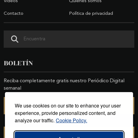
Videos
Quiénes somos
Contacto
Política de privacidad
Buscar
BOLETÍN
Reciba completamente gratis nuestro Periódico Digital
semanal
We use cookies on our site to enhance your user
SUSCRIBIRSE
experience, provide personalized content, and
analyze our traffic.
Cookie Policy.
CANCELAR SUSCRIPCIÓN