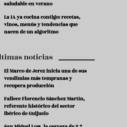
saludable en verano
P
r
La IA ya cocina contigo: recetas,
o
vinos, menús y tendencias que
d
u
nacen de un algoritmo
c
t
o
ltimas noticias
T
r
a
El Marco de Jerez inicia una de sus
d
vendimias más tempranas y
i
c
recupera producción
i
o
Fallece Florencio Sánchez Martín,
n
referente histórico del sector
e
s
ibérico de Guijuelo
R
San Miguel Low, la cerveza de 2,7