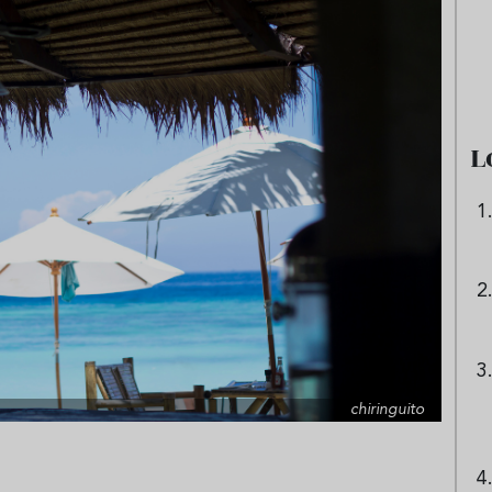
e sandía: el plato
Cinco cremas frías de verdura
 repetir todo el
que querrás repetir todo agost
L
chiringuito