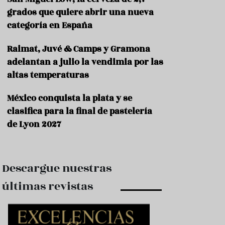
e
s
grados que quiere abrir una nueva
t
categoría en España
a
u
Raimat, Juvé & Camps y Gramona
r
a
adelantan a julio la vendimia por las
n
altas temperaturas
t
e
s
México conquista la plata y se
clasifica para la final de pastelería
F
de Lyon 2027
o
r
m
a
c
Descargue nuestras
i
ó
últimas revistas
n
C
o