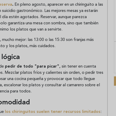
reserva
.
En pleno agosto, aparecer en un chiringuito a las
un suicidio gastronómico. Las mejores mesas ya estarán
l día estén agotados. Reservar, aunque parezca
no solo garantiza una mesa con sombra, sino que también
imo los platos que van a servirte.
a, mucho mejor: las 13:00 o las 15:30 son franjas más
nto y los platos, más cuidados.
 lógica
 de
pedir de todo "para picar",
sin tener en cuenta
s. Mezclar platos fríos y calientes sin orden, o pedir tres
lapsar una cocina pequeña y provocar que todo llegue
, escalonar los platos y consultar al camarero sobre el
iencia para todos.
comodidad
que
los chiringuitos suelen tener recursos limitados
: