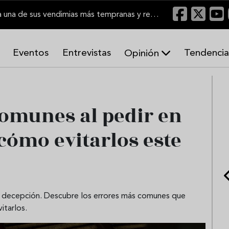
El Marco de Jerez inicia una de sus vendimias más tempranas y recupera producción
Eventos
Entrevistas
Tendencia
Opinión
A
r
m
o
comunes al pedir en
n
í
 cómo evitarlos este
a
s
na decepción. Descubre los errores más comunes que
itarlos.