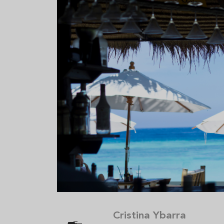
Aceitunas: el aperitivo estrella
Sopa fría d
del verano
que querrás
verano
Cristina Ybarra