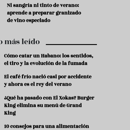
r
t
s
Ni sangría ni tinto de verano:
Aceitunas: el ape
r
o
aprende a preparar granizado
del verano
o
t
de vino especiado
u
r
i
o más leído
s
m
o
Cómo catar un Habano: los sentidos,
R
el tiro y la evolución de la fumada
e
c
El café frío nació casi por accidente
e
y ahora es el rey del verano
t
a
s
¿Qué ha pasado con El Xokas? Burger
King elimina su menú de Grand
S
a
King
l
u
10 consejos para una alimentación
d