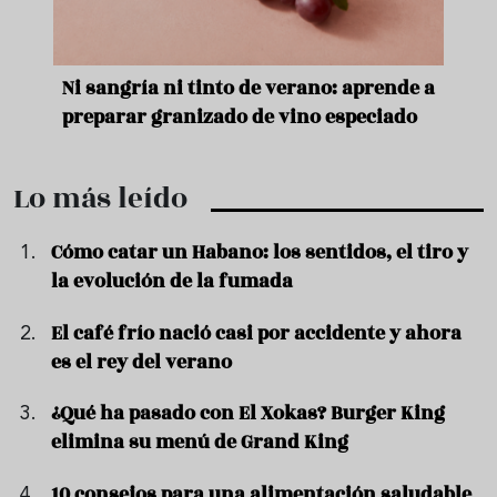
e
Ni sangría ni tinto de verano: aprende a
Acei
preparar granizado de vino especiado
vera
Lo más leído
Cómo catar un Habano: los sentidos, el tiro y
la evolución de la fumada
El café frío nació casi por accidente y ahora
es el rey del verano
¿Qué ha pasado con El Xokas? Burger King
elimina su menú de Grand King
10 consejos para una alimentación saludable