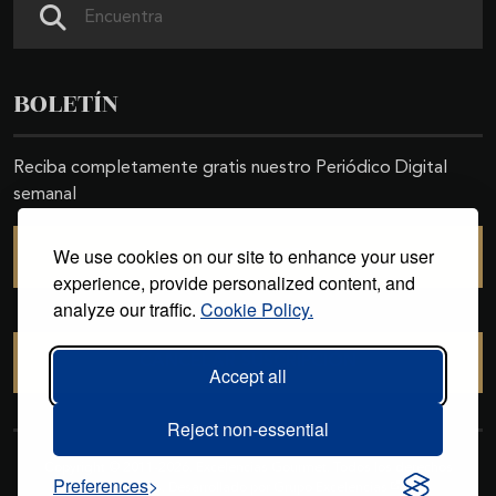
BOLETÍN
Reciba completamente gratis nuestro Periódico Digital
semanal
We use cookies on our site to enhance your user
SUSCRIBIRSE
experience, provide personalized content, and
analyze our traffic.
Cookie Policy.
CANCELAR SUSCRIPCIÓN
Accept all
Reject non-essential
Copyright © 2011-2026. Excelencias Gourmet. Todos los derechos
Preferences
reservados. Desarrollado por
Grupo Excelencias
.