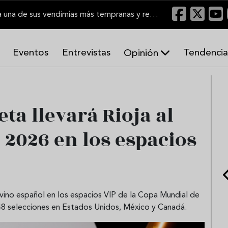
El Marco de Jerez inicia una de sus vendimias más tempranas y recupera producción
Eventos
Entrevistas
Tendencia
Opinión
A
r
m
o
ta llevará Rioja al
n
í
 2026 en los espacios
a
s
vino español en los espacios VIP de la Copa Mundial de
a 48 selecciones en Estados Unidos, México y Canadá.