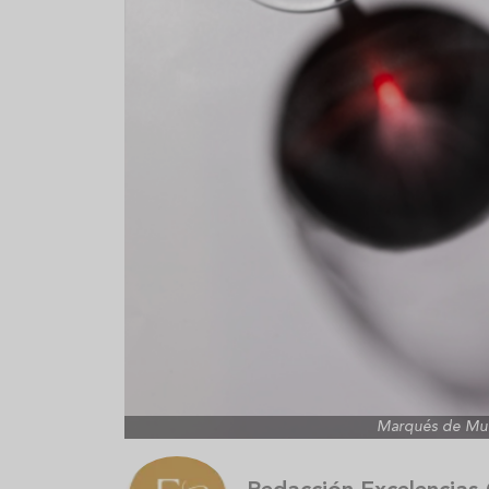
Sopa fría de sandía: el plato
¿Cuál es el
que querrás repetir todo el
Historia y 
verano
auténtica 
Marqués de Murri