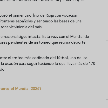
nacimiento del vino fino de Rioja tal y como hoy se
oró el primer vino fino de Rioja con vocación
 fronteras españolas y sentando las bases de una
oria vitivinícola del país.
rnacional sigue intacta. Esta vez, con el Mundial de
ores pendientes de un torneo que reunirá deporte,
antar el trofeo más codiciado del fútbol, uno de los
la ocasión para seguir haciendo lo que lleva más de 170
ndo.
rante el Mundial 2026?