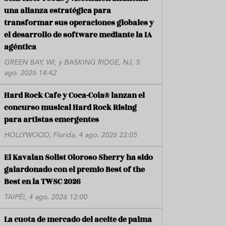
una alianza estratégica para
transformar sus operaciones globales y
el desarrollo de software mediante la IA
agéntica
GREEN BAY, WI, y BASKING RIDGE, NJ, 5
ago. 2026 14:42
Hard Rock Cafe y Coca-Cola® lanzan el
concurso musical Hard Rock Rising
para artistas emergentes
HOLLYWOOD, Florida, 4 ago. 2026 22:05
El Kavalan Solist Oloroso Sherry ha sido
galardonado con el premio Best of the
Best en la TWSC 2026
TAIPÉI, 4 ago. 2026 12:00
La cuota de mercado del aceite de palma