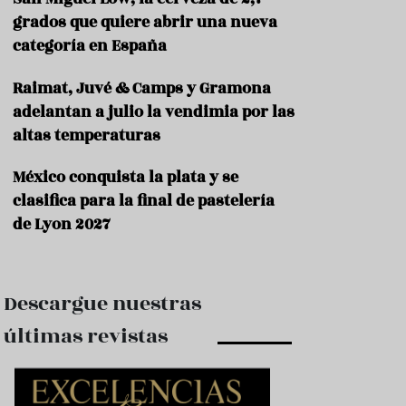
e
s
grados que quiere abrir una nueva
t
categoría en España
a
u
Raimat, Juvé & Camps y Gramona
r
a
adelantan a julio la vendimia por las
n
altas temperaturas
t
e
s
México conquista la plata y se
clasifica para la final de pastelería
F
de Lyon 2027
o
r
m
a
c
Descargue nuestras
i
ó
últimas revistas
n
C
o