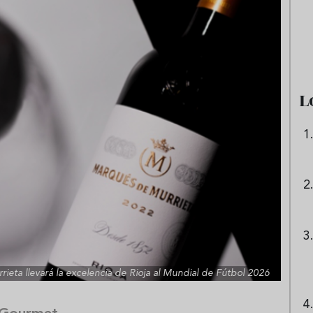
 origen de la lasaña?
Ni sangría ni tinto de verano:
receta de la
aprende a preparar granizado
boloñesa
de vino especiado
L
eta llevará la excelencia de Rioja al Mundial de Fútbol 2026