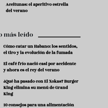
r
t
Aceitunas: el aperitivo estrella
Sopa fría de sand
r
del verano
que querrás repet
o
t
verano
u
r
i
o más leído
s
m
o
Cómo catar un Habano: los sentidos,
R
el tiro y la evolución de la fumada
e
c
El café frío nació casi por accidente
e
y ahora es el rey del verano
t
a
s
¿Qué ha pasado con El Xokas? Burger
King elimina su menú de Grand
S
a
King
l
u
10 consejos para una alimentación
d