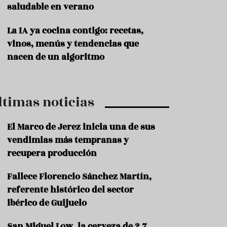
saludable en verano
P
r
La IA ya cocina contigo: recetas,
o
vinos, menús y tendencias que
d
u
nacen de un algoritmo
c
t
o
ltimas noticias
T
r
a
El Marco de Jerez inicia una de sus
d
vendimias más tempranas y
i
c
recupera producción
i
o
Fallece Florencio Sánchez Martín,
n
referente histórico del sector
e
s
ibérico de Guijuelo
R
San Miguel Low, la cerveza de 2,7