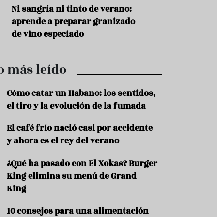
r
t
s
Ni sangría ni tinto de verano:
Aceitunas: el ape
r
o
aprende a preparar granizado
del verano
o
t
de vino especiado
u
r
i
o más leído
s
m
o
Cómo catar un Habano: los sentidos,
R
el tiro y la evolución de la fumada
e
c
El café frío nació casi por accidente
e
y ahora es el rey del verano
t
a
s
¿Qué ha pasado con El Xokas? Burger
King elimina su menú de Grand
S
a
King
l
u
10 consejos para una alimentación
d