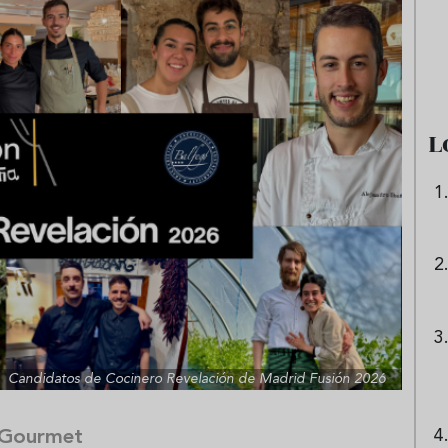
e sandía: el plato
Cinco cremas frías de verdura
 repetir todo el
que querrás repetir todo agost
L
Candidatos de Cocinero Revelación de Madrid Fusión 2026
 Gourmet