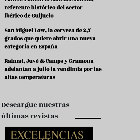
e
s
referente histórico del sector
t
ibérico de Guijuelo
a
u
San Miguel Low, la cerveza de 2,7
r
a
grados que quiere abrir una nueva
n
categoría en España
t
e
s
Raimat, Juvé & Camps y Gramona
adelantan a julio la vendimia por las
F
altas temperaturas
o
r
m
a
c
Descargue nuestras
i
ó
últimas revistas
n
C
o