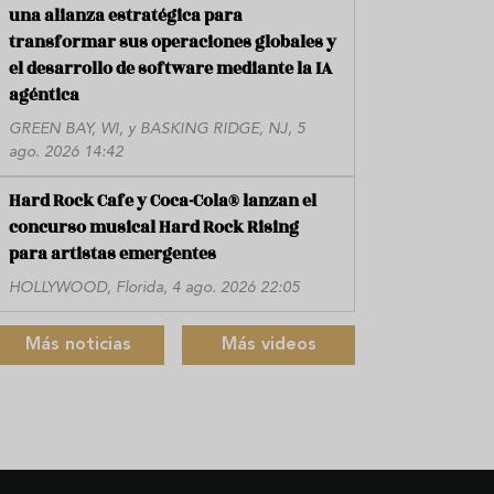
una alianza estratégica para
transformar sus operaciones globales y
el desarrollo de software mediante la IA
agéntica
GREEN BAY, WI, y BASKING RIDGE, NJ, 5
ago. 2026 14:42
Hard Rock Cafe y Coca-Cola® lanzan el
concurso musical Hard Rock Rising
para artistas emergentes
HOLLYWOOD, Florida, 4 ago. 2026 22:05
Más noticias
Más videos