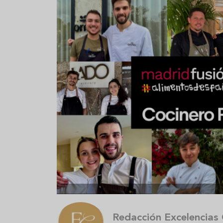
Aceitunas: el aperitivo estrella
Sopa fría d
del verano
que querrás
verano
Redacción Excelencias