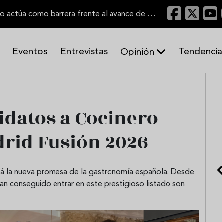
"Un viñedo bien labrado actúa como barrera frente al avance de las llamas"
Eventos
Entrevistas
Tendencia
Opinión
A
r
m
o
idatos a Cocinero
n
í
a
drid Fusión 2026
s
á la nueva promesa de la gastronomía española. Desde
an conseguido entrar en este prestigioso listado son