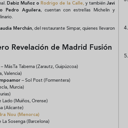
nal.
Dabiz Muñoz o
Rodrigo de la Calle
,
y también
Javi
 Pedro Aguilera
, cuentan con estrellas Michelin y
inario.
laudia Merchán
, del restaurante Simpar, quienes llevaron
ero Revelación de Madrid Fusión
– MásTa Taberna (Zarautz, Guipúzcoa)
a, Valencia)
Campoamor
– Sol Post (Formentera)
cla, Murcia)
urias)
e Lado (Muiños, Orense)
 (Alicante)
dra Nou (Menorca)
 La Sosenga (Barcelona)