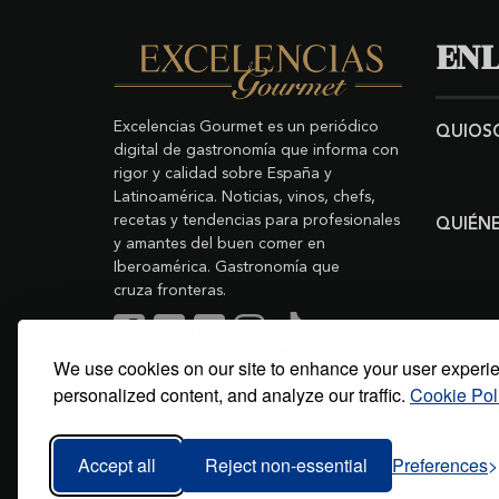
ENL
Excelencias Gourmet es un periódico
QUIOS
digital de gastronomía que informa con
rigor y calidad sobre España y
Latinoamérica. Noticias, vinos, chefs,
recetas y tendencias para profesionales
QUIÉN
y amantes del buen comer en
Iberoamérica. Gastronomía que
cruza fronteras.
We use cookies on our site to enhance your user experi
Buscar
Copyright © 2011-2026 Excelencias Gourmet.
personalized content, and analyze our traffic.
Cookie Pol
Todos los derechos reservados.
Desarrollado por
Grupo Excelencias
.
Accept all
Reject non-essential
Preferences