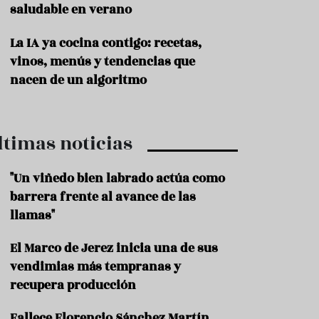
saludable en verano
P
r
La IA ya cocina contigo: recetas,
o
vinos, menús y tendencias que
d
u
nacen de un algoritmo
c
t
o
ltimas noticias
T
r
a
"Un viñedo bien labrado actúa como
d
barrera frente al avance de las
i
c
llamas"
i
o
El Marco de Jerez inicia una de sus
n
vendimias más tempranas y
e
s
recupera producción
R
Fallece Florencio Sánchez Martín,