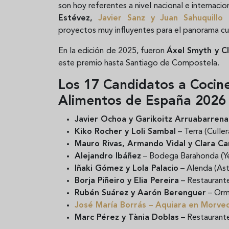
son hoy referentes a nivel nacional e internacio
Estévez,
Javier Sanz y Juan Sahuquillo
o
proyectos muy influyentes para el panorama cul
En la edición de 2025, fueron
Áxel Smyth y C
este premio hasta Santiago de Compostela.
Los 17 Candidatos a Cocin
Alimentos de España 2026
Javier Ochoa y Garikoitz Arruabarrena
Kiko Rocher y Loli Sambal
– Terra (Culler
Mauro Rivas, Armando Vidal y Clara 
Alejandro Ibáñez
– Bodega Barahonda (Ye
Iñaki Gómez y Lola Palacio
– Alenda (Ast
Borja Piñeiro y Elia Pereira
– Restaurant
Rubén Suárez y Aarón Berenguer
– Orma
José María Borrás
– Aquiara en Morve
Marc Pérez y Tània Doblas
– Restaurante