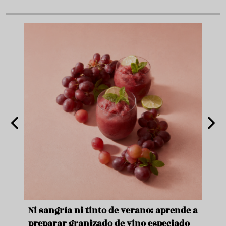
e
Ni sangría ni tinto de verano: aprende a
Acei
preparar granizado de vino especiado
vera