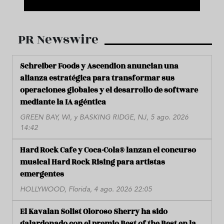
PR Newswire
Schreiber Foods y Ascendion anuncian una
alianza estratégica para transformar sus
operaciones globales y el desarrollo de software
mediante la IA agéntica
GREEN BAY, WI, y BASKING RIDGE, NJ, 5 ago. 2026
14:42
Hard Rock Cafe y Coca-Cola® lanzan el concurso
musical Hard Rock Rising para artistas
emergentes
HOLLYWOOD, Florida, 4 ago. 2026 22:05
El Kavalan Solist Oloroso Sherry ha sido
galardonado con el premio Best of the Best en la