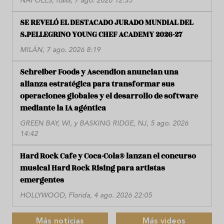
NÁPOLES, Italia, 7 ago. 2026 12:35
SE REVELÓ EL DESTACADO JURADO MUNDIAL DEL
S.PELLEGRINO YOUNG CHEF ACADEMY 2026-27
MILÁN, 7 ago. 2026 8:19
Schreiber Foods y Ascendion anuncian una
alianza estratégica para transformar sus
operaciones globales y el desarrollo de software
mediante la IA agéntica
GREEN BAY, WI, y BASKING RIDGE, NJ, 5 ago. 2026
14:42
Hard Rock Cafe y Coca-Cola® lanzan el concurso
musical Hard Rock Rising para artistas
emergentes
HOLLYWOOD, Florida, 4 ago. 2026 22:05
Más noticias
Más videos