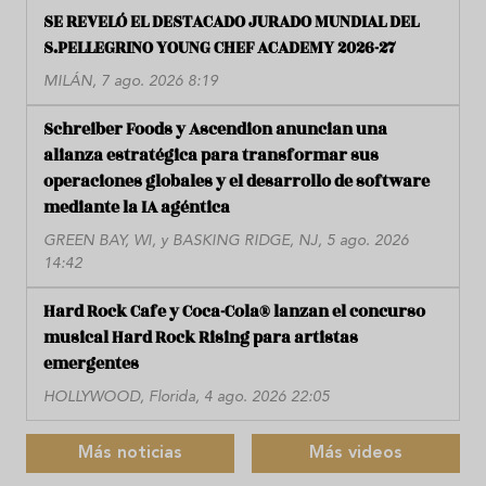
SE REVELÓ EL DESTACADO JURADO MUNDIAL DEL
S.PELLEGRINO YOUNG CHEF ACADEMY 2026-27
MILÁN, 7 ago. 2026 8:19
Schreiber Foods y Ascendion anuncian una
alianza estratégica para transformar sus
operaciones globales y el desarrollo de software
mediante la IA agéntica
GREEN BAY, WI, y BASKING RIDGE, NJ, 5 ago. 2026
14:42
Hard Rock Cafe y Coca-Cola® lanzan el concurso
musical Hard Rock Rising para artistas
emergentes
HOLLYWOOD, Florida, 4 ago. 2026 22:05
Más noticias
Más videos