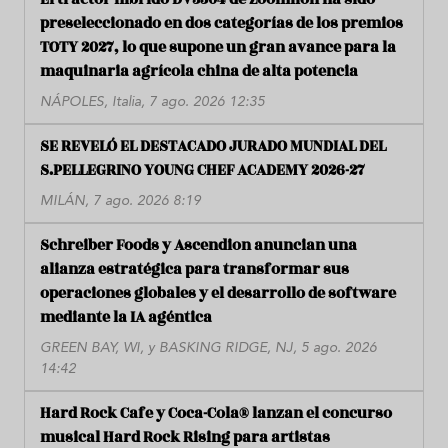
preseleccionado en dos categorías de los premios
TOTY 2027, lo que supone un gran avance para la
maquinaria agrícola china de alta potencia
NÁPOLES, Italia, 7 ago. 2026 12:35
SE REVELÓ EL DESTACADO JURADO MUNDIAL DEL
S.PELLEGRINO YOUNG CHEF ACADEMY 2026-27
MILÁN, 7 ago. 2026 8:19
Schreiber Foods y Ascendion anuncian una
alianza estratégica para transformar sus
operaciones globales y el desarrollo de software
mediante la IA agéntica
GREEN BAY, WI, y BASKING RIDGE, NJ, 5 ago. 2026
14:42
Hard Rock Cafe y Coca-Cola® lanzan el concurso
musical Hard Rock Rising para artistas