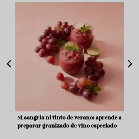
e
Ni sangría ni tinto de verano: aprende a
Acei
preparar granizado de vino especiado
vera