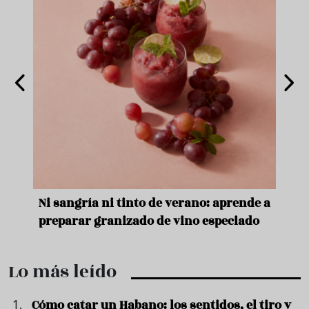
e
Ni sangría ni tinto de verano: aprende a
Acei
preparar granizado de vino especiado
vera
Lo más leído
Cómo catar un Habano: los sentidos, el tiro y