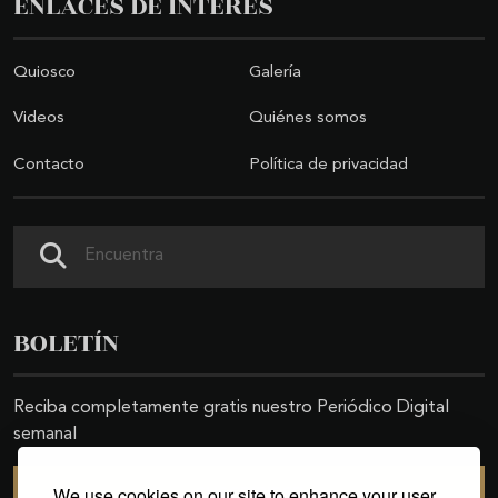
ENLACES DE INTERÉS
Quiosco
Galería
Videos
Quiénes somos
Contacto
Política de privacidad
Buscar
BOLETÍN
Reciba completamente gratis nuestro Periódico Digital
semanal
We use cookies on our site to enhance your user
SUSCRIBIRSE