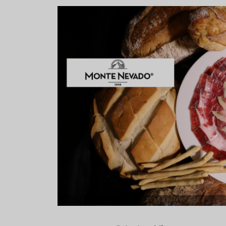
strella
Sopa fría de sandía: el plato
Cinco crem
que querrás repetir todo el
que querrá
verano