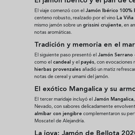
El jamón ibérico y el pan de 
El viaje comenzó con el
Jamón Ibérico 100% 
centeno robusto, realzado por el vino
La Viña
mismo jamón sobre un
grissini crujiente
, en a
notas aromáticas.
Tradición y memoria en el ma
El siguiente paso presentó el
Jamón Serrano 
como el
candeal
y el
payés
, con evocaciones n
hierbas provenzales
añadió un matiz refresca
notas de cereal y umami del jamón.
El exótico Mangalica y su arm
El tercer maridaje incluyó el
Jamón Mangalica
Nevado, con sabores delicadamente envolvent
almíbar con jengibre
complementaron su perfil
Moscatel de Alejandría.
La joya: Jamón de Bellota 202