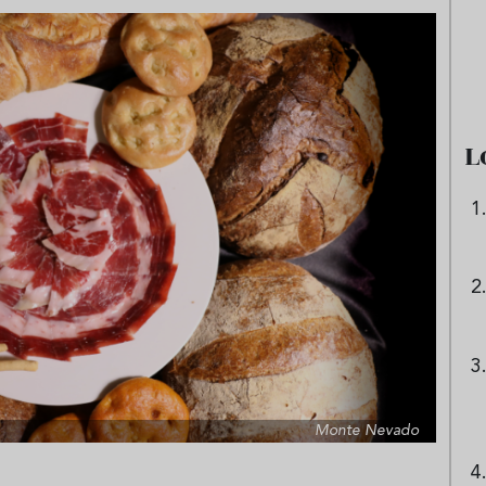
as frías de verduras
Ni sangría ni tinto de verano:
s repetir todo agosto
aprende a preparar granizado
de vino especiado
L
Monte Nevado