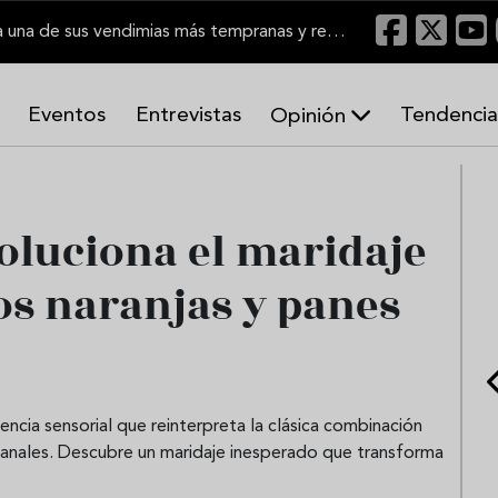
El Marco de Jerez inicia una de sus vendimias más tempranas y recupera producción
Eventos
Entrevistas
Tendencia
Opinión
A
r
m
o
oluciona el maridaje
n
í
os naranjas y panes
a
s
cia sensorial que reinterpreta la clásica combinación
sanales. Descubre un maridaje inesperado que transforma