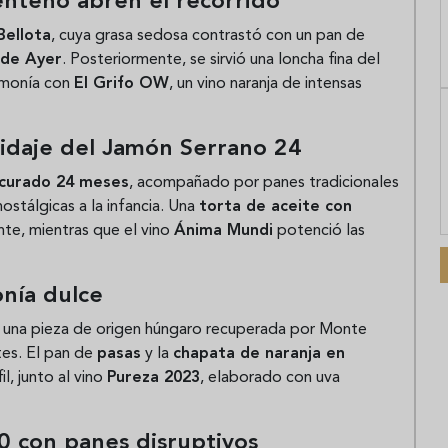
centeno abren el recorrido
Bellota
, cuya grasa sedosa contrastó con un pan de
 de Ayer
. Posteriormente, se sirvió una loncha fina del
rmonía con
El Grifo OW
, un vino naranja de intensas
ridaje del Jamón Serrano 24
curado 24 meses
, acompañado por panes tradicionales
ostálgicas a la infancia. Una
torta de aceite con
nte, mientras que el vino
Ánima Mundi
potenció las
onía dulce
, una pieza de origen húngaro recuperada por Monte
es. El pan de
pasas
y la
chapata de naranja en
, junto al vino
Pureza 2023
, elaborado con uva
0 con panes disruptivos