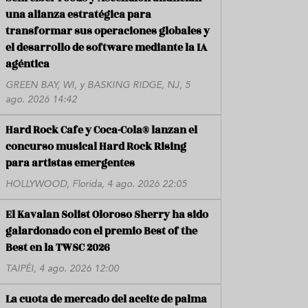
una alianza estratégica para
transformar sus operaciones globales y
el desarrollo de software mediante la IA
agéntica
GREEN BAY, WI, y BASKING RIDGE, NJ, 5
ago. 2026 14:42
Hard Rock Cafe y Coca-Cola® lanzan el
concurso musical Hard Rock Rising
para artistas emergentes
HOLLYWOOD, Florida, 4 ago. 2026 22:05
El Kavalan Solist Oloroso Sherry ha sido
galardonado con el premio Best of the
Best en la TWSC 2026
TAIPÉI, 4 ago. 2026 12:00
La cuota de mercado del aceite de palma