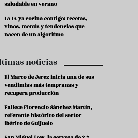
saludable en verano
P
r
La IA ya cocina contigo: recetas,
o
vinos, menús y tendencias que
d
u
nacen de un algoritmo
c
t
o
ltimas noticias
T
r
a
El Marco de Jerez inicia una de sus
d
vendimias más tempranas y
i
c
recupera producción
i
o
Fallece Florencio Sánchez Martín,
n
referente histórico del sector
e
s
ibérico de Guijuelo
R
San Miguel Low, la cerveza de 2,7