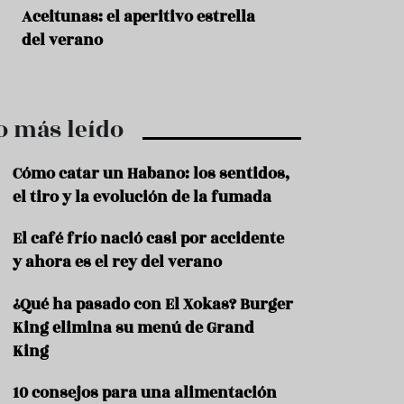
r
t
Aceitunas: el aperitivo estrella
Sopa fría de sand
r
del verano
que querrás repet
o
t
verano
u
r
i
o más leído
s
m
o
Cómo catar un Habano: los sentidos,
R
el tiro y la evolución de la fumada
e
c
El café frío nació casi por accidente
e
y ahora es el rey del verano
t
a
s
¿Qué ha pasado con El Xokas? Burger
King elimina su menú de Grand
S
a
King
l
u
10 consejos para una alimentación
d