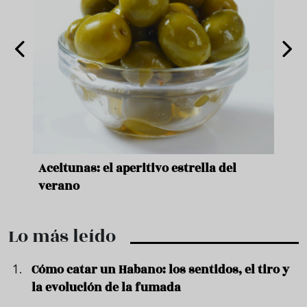
nde a
Aceitunas: el aperitivo estrella del
Sopa
ado
verano
quer
Lo más leído
Cómo catar un Habano: los sentidos, el tiro y
la evolución de la fumada