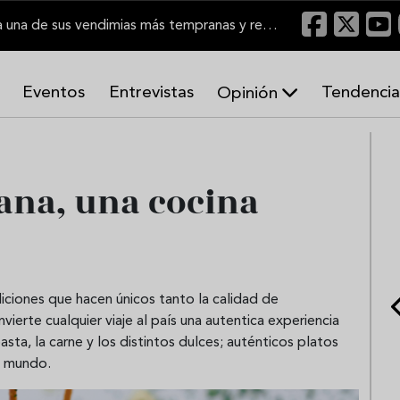
El Marco de Jerez inicia una de sus vendimias más tempranas y recupera producción
Eventos
Entrevistas
Tendencia
Opinión
A
r
m
o
ana, una cocina
n
í
a
s
ndiciones que hacen únicos tanto la calidad de
ierte cualquier viaje al país una autentica experiencia
ta, la carne y los distintos dulces; auténticos platos
l mundo.