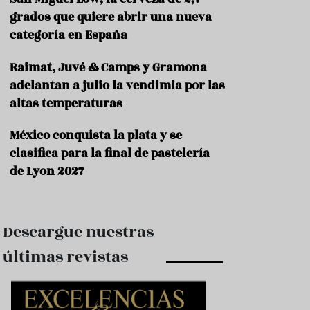
e
s
grados que quiere abrir una nueva
t
categoría en España
a
u
Raimat, Juvé & Camps y Gramona
r
a
adelantan a julio la vendimia por las
n
altas temperaturas
t
e
s
México conquista la plata y se
clasifica para la final de pastelería
F
de Lyon 2027
o
r
m
a
c
Descargue nuestras
i
ó
últimas revistas
n
C
o