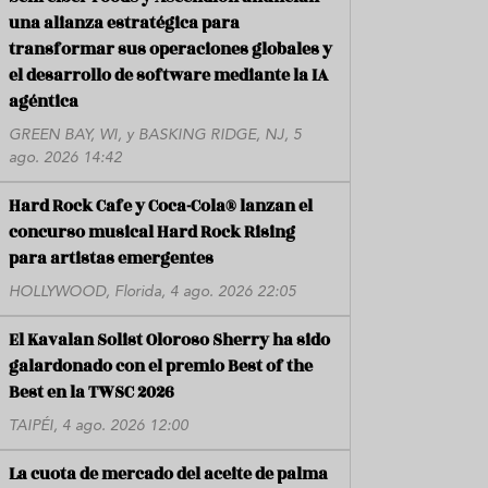
una alianza estratégica para
transformar sus operaciones globales y
el desarrollo de software mediante la IA
agéntica
GREEN BAY, WI, y BASKING RIDGE, NJ, 5
ago. 2026 14:42
Hard Rock Cafe y Coca-Cola® lanzan el
concurso musical Hard Rock Rising
para artistas emergentes
HOLLYWOOD, Florida, 4 ago. 2026 22:05
El Kavalan Solist Oloroso Sherry ha sido
galardonado con el premio Best of the
Best en la TWSC 2026
TAIPÉI, 4 ago. 2026 12:00
La cuota de mercado del aceite de palma