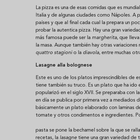
La pizza es una de esas comidas que es mundia
Italia y de algunas ciudades como Nápoles. A p
países y que al final cada cual la prepara un po
probar la autentica pizza. Hay una gran varieda
más famosa puede ser la
margherita
, que llev
la masa. Aunque también hay otras variaciones
quattro stagioni
o la
diavola
, entre muchas otr
Lasagne alla bolognese
Este es uno de los platos imprescindibles de es
tiene también su truco. Es un plato que ha id
popularizó en el siglo XVII. Se preparaba con 
en día se publica por primera vez a mediados de
básicamente un plato elaborado con laminas de 
tomate y otros condimentos e ingredientes. Po
pasta se pone la bechamel sobre la que se ral
recetas, la
lasagne
tiene una gran variedad de t