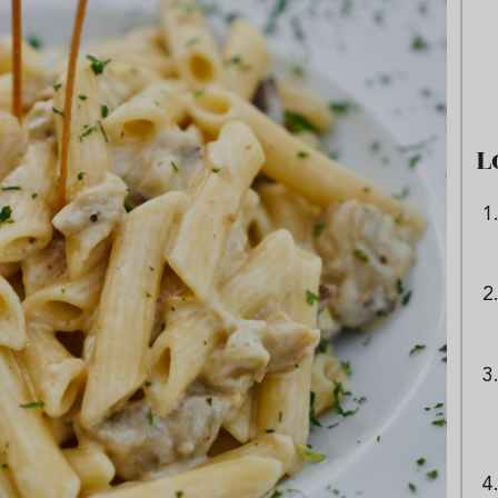
e sandía: el plato
Cinco cremas frías de verdura
 repetir todo el
que querrás repetir todo agost
L