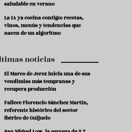
saludable en verano
P
r
La IA ya cocina contigo: recetas,
o
vinos, menús y tendencias que
d
u
nacen de un algoritmo
c
t
o
ltimas noticias
T
r
a
El Marco de Jerez inicia una de sus
d
vendimias más tempranas y
i
c
recupera producción
i
o
Fallece Florencio Sánchez Martín,
n
referente histórico del sector
e
s
ibérico de Guijuelo
R
San Miguel Low, la cerveza de 2,7