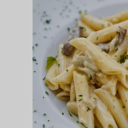
Aceitunas: el aperitivo estrella
Sopa fría d
del verano
que querrás
verano