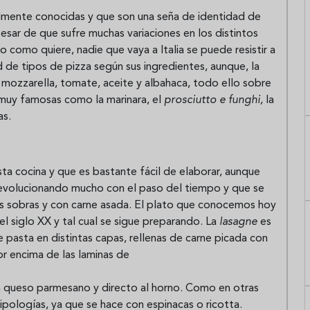
lmente conocidas y que son una seña de identidad de
esar de que sufre muchas variaciones en los distintos
co como quiere, nadie que vaya a Italia se puede resistir a
d de tipos de pizza según sus ingredientes, aunque, la
a mozzarella, tomate, aceite y albahaca, todo ello sobre
 muy famosas como la marinara, el
prosciutto e funghi,
la
as.
ta cocina y que es bastante fácil de elaborar, aunque
o evolucionando mucho con el paso del tiempo y que se
las sobras y con carne asada. El plato que conocemos hoy
l siglo XX y tal cual se sigue preparando. La
lasagne
es
pasta en distintas capas, rellenas de carne picada con
r encima de las laminas de
la queso parmesano y directo al horno. Como en otras
ipologías, ya que se hace con espinacas o ricotta.