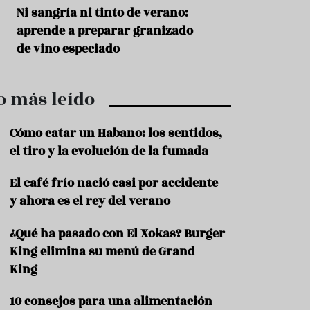
r
t
s
Ni sangría ni tinto de verano:
Aceitunas: el ape
r
o
aprende a preparar granizado
del verano
o
t
de vino especiado
u
r
i
o más leído
s
m
o
Cómo catar un Habano: los sentidos,
R
el tiro y la evolución de la fumada
e
c
El café frío nació casi por accidente
e
y ahora es el rey del verano
t
a
s
¿Qué ha pasado con El Xokas? Burger
King elimina su menú de Grand
S
a
King
l
u
10 consejos para una alimentación
d