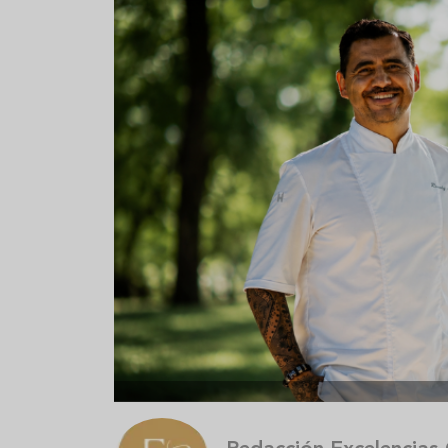
Aceitunas: el aperitivo estrella
Sopa fría d
del verano
que querrás
verano