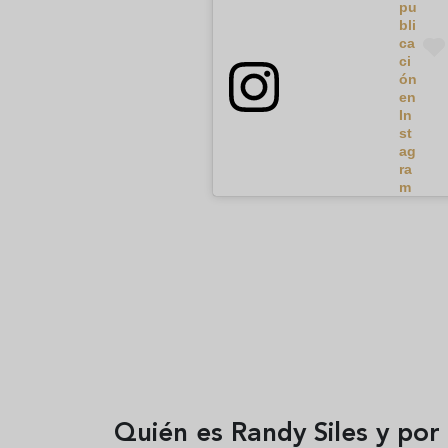
pu
bli
ca
ci
ón
en
In
st
ag
ra
m
Quién es Randy Siles y por