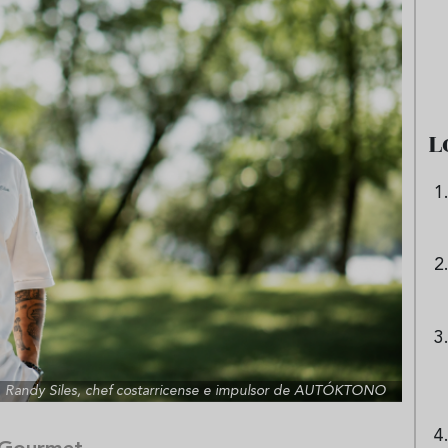
e sandía: el plato
Cinco cremas frías de verdura
 repetir todo el
que querrás repetir todo agost
L
Randy Siles, chef costarricense e impulsor de AUTÓKTONO