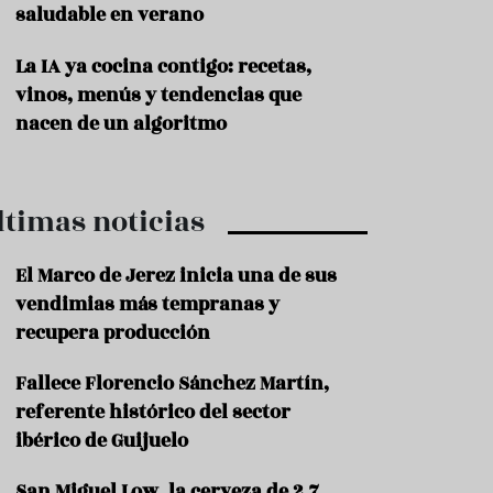
saludable en verano
P
r
La IA ya cocina contigo: recetas,
o
vinos, menús y tendencias que
d
u
nacen de un algoritmo
c
t
o
ltimas noticias
T
r
a
El Marco de Jerez inicia una de sus
d
vendimias más tempranas y
i
c
recupera producción
i
o
Fallece Florencio Sánchez Martín,
n
referente histórico del sector
e
s
ibérico de Guijuelo
R
San Miguel Low, la cerveza de 2,7