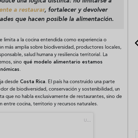
duce una lógica distinta: no limitarse a
ente a restaurar
, fortalecer y devolver
ades que hacen posible la alimentación.
se limita a la cocina entendida como experiencia o
ión más amplia sobre biodiversidad, productores locales,
onsable, salud humana y resiliencia territorial. La
emos, sino
qué modelo alimentario estamos
onómicas
.
rja desde
Costa Rica
. El país ha construido una parte
dor de biodiversidad, conservación y sostenibilidad, un
a que no habla exclusivamente de restaurantes, sino de
 entre cocina, territorio y recursos naturales.
Una publicación compartida de Autóktono (@autoktono.global)