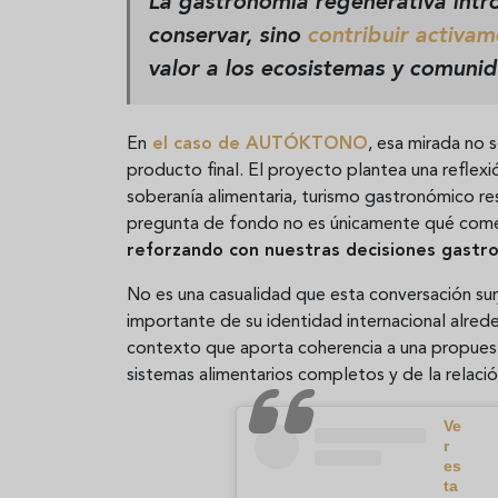
La
gastronomía regenerativa
intro
conservar, sino
contribuir activam
valor a los ecosistemas y comunid
En
el caso de AUTÓKTONO
, esa mirada no 
producto final. El proyecto plantea una reflex
soberanía alimentaria, turismo gastronómico resp
pregunta de fondo no es únicamente qué com
reforzando con nuestras decisiones gastr
No es una casualidad que esta conversación su
importante de su identidad internacional alrede
contexto que aporta coherencia a una propuest
sistemas alimentarios completos y de la relación
Ve
r
es
ta