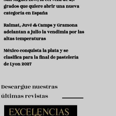
e
s
grados que quiere abrir una nueva
t
categoría en España
a
u
Raimat, Juvé & Camps y Gramona
r
a
adelantan a julio la vendimia por las
n
altas temperaturas
t
e
s
México conquista la plata y se
clasifica para la final de pastelería
F
de Lyon 2027
o
r
m
a
c
Descargue nuestras
i
ó
últimas revistas
n
C
o