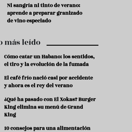
r
t
s
Ni sangría ni tinto de verano:
Aceitunas: el ape
r
o
aprende a preparar granizado
del verano
o
t
de vino especiado
u
r
i
o más leído
s
m
o
Cómo catar un Habano: los sentidos,
R
el tiro y la evolución de la fumada
e
c
El café frío nació casi por accidente
e
y ahora es el rey del verano
t
a
s
¿Qué ha pasado con El Xokas? Burger
King elimina su menú de Grand
S
a
King
l
u
10 consejos para una alimentación
d