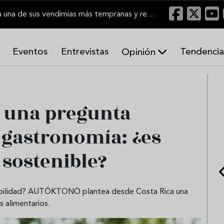
El Marco de Jerez inicia una de sus vendimias más tempranas y recupera producción
Eventos
Entrevistas
Tendencia
Opinión
A
r
m
o
 una pregunta
n
í
 gastronomía: ¿es
a
s
 sostenible?
enibilidad? AUTÓKTONO plantea desde Costa Rica una
s alimentarios.