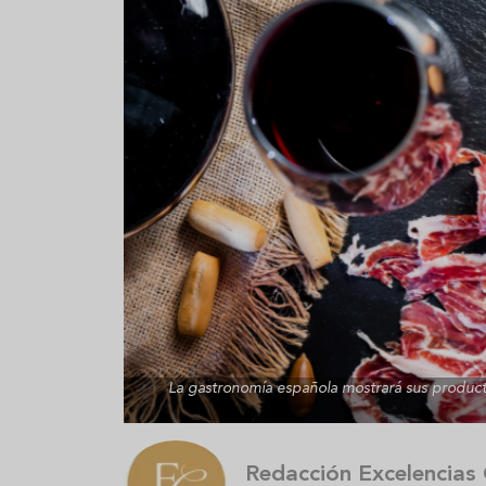
Aceitunas: el aperitivo estrella
Sopa fría d
del verano
que querrás
verano
La gastronomía española mostrará sus product
Redacción Excelencias