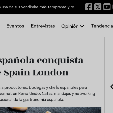
El Marco de Jerez inicia una de sus vendimias más tempranas y recupera producción
Eventos
Entrevistas
Tendencia
Opinión
A
r
m
o
spañola conquista
n
í
a
e Spain London
s
ca a productores, bodegas y chefs españoles para
 gourmet en Reino Unido. Catas, maridajes y networking
nacional de la gastronomía española.