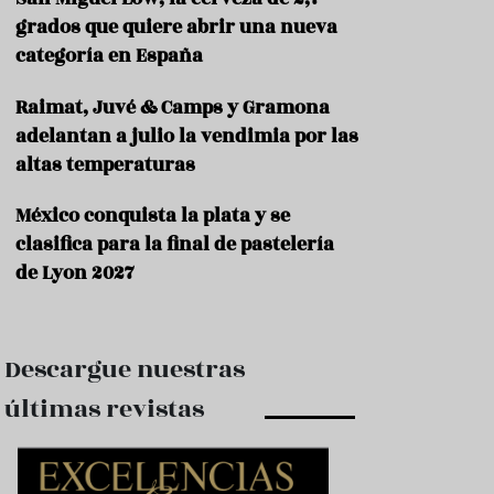
e
s
grados que quiere abrir una nueva
t
categoría en España
a
u
Raimat, Juvé & Camps y Gramona
r
a
adelantan a julio la vendimia por las
n
altas temperaturas
t
e
s
México conquista la plata y se
clasifica para la final de pastelería
F
de Lyon 2027
o
r
m
a
c
Descargue nuestras
i
ó
últimas revistas
n
C
o