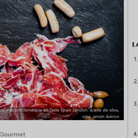
e sandía: el plato
Cinco cremas frías de verdura
 repetir todo el
que querrás repetir todo agost
L
os más emblemáticos en Taste Spain London: aceite de oliva,
vino, jamón ibérico
 Gourmet