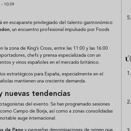
 - 10:39
rá en escaparate privilegiado del talento gastronómico
ndon
, un encuentro profesional impulsado por
Foods
en la zona de King’s Cross, entre las 11:00 y las 16:00
 importadores, chefs y prensa especializada con un
Ú
imentos y vinos españoles en el mercado británico.
os estratégicos para España, especialmente en el
pañolas mantienen una creciente demanda.
 y nuevas tendencias
protagonistas del evento. Se han programado sesiones
s como
Campo de Borja
, así como a zonas consolidadas
 notable auge internacional.
os de Pago
y pequeñas denominaciones de origen que