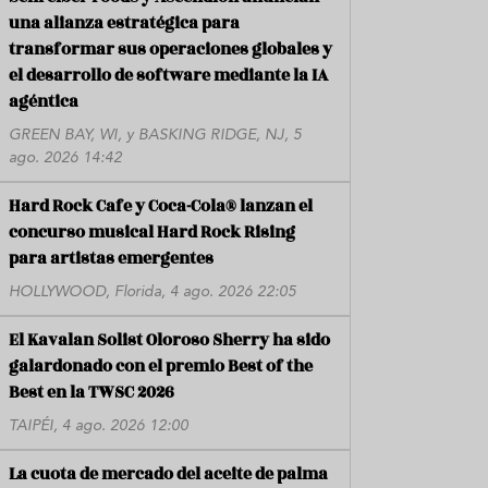
una alianza estratégica para
transformar sus operaciones globales y
el desarrollo de software mediante la IA
agéntica
GREEN BAY, WI, y BASKING RIDGE, NJ, 5
ago. 2026 14:42
Hard Rock Cafe y Coca-Cola® lanzan el
concurso musical Hard Rock Rising
para artistas emergentes
HOLLYWOOD, Florida, 4 ago. 2026 22:05
El Kavalan Solist Oloroso Sherry ha sido
galardonado con el premio Best of the
Best en la TWSC 2026
TAIPÉI, 4 ago. 2026 12:00
La cuota de mercado del aceite de palma