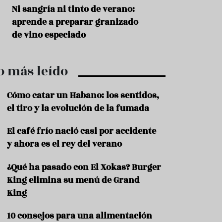
r
t
s
Ni sangría ni tinto de verano:
Aceitunas: el ape
r
o
aprende a preparar granizado
del verano
o
t
de vino especiado
u
r
i
o más leído
s
m
o
Cómo catar un Habano: los sentidos,
R
el tiro y la evolución de la fumada
e
c
El café frío nació casi por accidente
e
y ahora es el rey del verano
t
a
s
¿Qué ha pasado con El Xokas? Burger
King elimina su menú de Grand
S
a
King
l
u
10 consejos para una alimentación
d