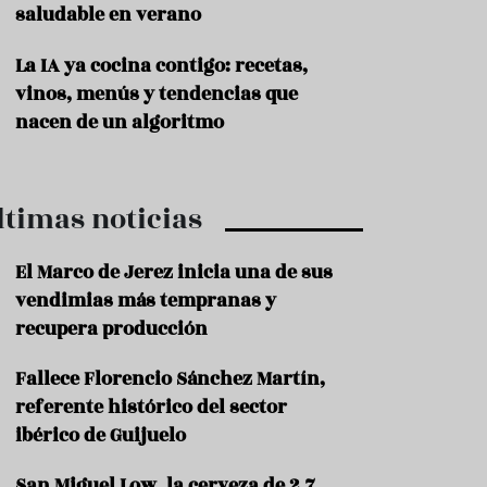
saludable en verano
P
r
La IA ya cocina contigo: recetas,
o
vinos, menús y tendencias que
d
u
nacen de un algoritmo
c
t
o
ltimas noticias
T
r
a
El Marco de Jerez inicia una de sus
d
vendimias más tempranas y
i
c
recupera producción
i
o
Fallece Florencio Sánchez Martín,
n
referente histórico del sector
e
s
ibérico de Guijuelo
R
San Miguel Low, la cerveza de 2,7