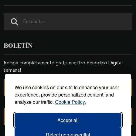
Search
BOLETÍN
Reciba completamente gratis nuestro Periódico Digital
semanal
We use cookies on our site to enhance your user
SUSCRIBIRSE
experience, provide personalized content, and
analyze our traffic.
Cookie Policy.
CANCELAR SUSCRIPCIÓN
Accept all
Reject non-essential