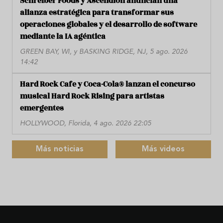
Schreiber Foods y Ascendion anuncian una
alianza estratégica para transformar sus
operaciones globales y el desarrollo de software
mediante la IA agéntica
GREEN BAY, WI, y BASKING RIDGE, NJ, 5 ago. 2026
14:42
Hard Rock Cafe y Coca-Cola® lanzan el concurso
musical Hard Rock Rising para artistas
emergentes
HOLLYWOOD, Florida, 4 ago. 2026 22:05
Más noticias
Más videos