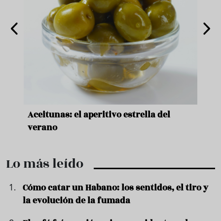
nde a
Aceitunas: el aperitivo estrella del
Sopa
ado
verano
quer
Lo más leído
Cómo catar un Habano: los sentidos, el tiro y
la evolución de la fumada