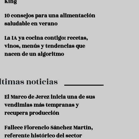
King
P
10 consejos para una alimentación
r
o
saludable en verano
d
u
La IA ya cocina contigo: recetas,
c
t
vinos, menús y tendencias que
o
nacen de un algoritmo
T
r
a
ltimas noticias
d
i
c
El Marco de Jerez inicia una de sus
i
o
vendimias más tempranas y
n
recupera producción
e
s
Fallece Florencio Sánchez Martín,
R
referente histórico del sector