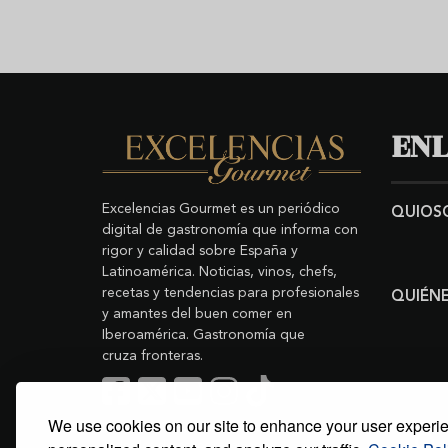
ENL
Excelencias Gourmet es un periódico
QUIOS
digital de gastronomía que informa con
rigor y calidad sobre España y
Latinoamérica. Noticias, vinos, chefs,
recetas y tendencias para profesionales
QUIÉN
y amantes del buen comer en
Iberoamérica. Gastronomía que
cruza fronteras.
We use cookies on our site to enhance your user experi
Buscar
Copyright © 2011-2026 Excelencias Gourmet.
Todos los derechos reservados.