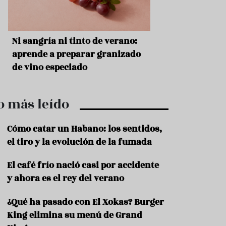
r
t
r
o
t
s
Ni sangría ni tinto de verano:
Aceitunas: el ape
u
r
o
aprende a preparar granizado
del verano
i
de vino especiado
s
m
o
o más leído
R
e
c
Cómo catar un Habano: los sentidos,
e
el tiro y la evolución de la fumada
t
a
El café frío nació casi por accidente
s
y ahora es el rey del verano
S
a
¿Qué ha pasado con El Xokas? Burger
l
u
King elimina su menú de Grand
d