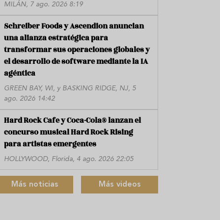
MILÁN, 7 ago. 2026 8:19
Schreiber Foods y Ascendion anuncian
una alianza estratégica para
transformar sus operaciones globales y
el desarrollo de software mediante la IA
agéntica
GREEN BAY, WI, y BASKING RIDGE, NJ, 5
ago. 2026 14:42
Hard Rock Cafe y Coca-Cola® lanzan el
concurso musical Hard Rock Rising
para artistas emergentes
HOLLYWOOD, Florida, 4 ago. 2026 22:05
Más noticias
Más videos