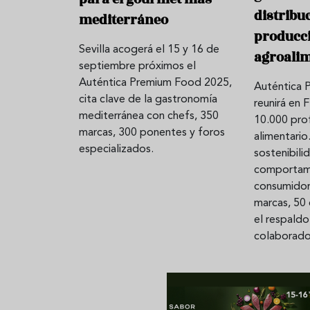
distribu
mediterráneo
producc
Sevilla acogerá el 15 y 16 de
Aceitunas: el aperitivo estrella
Sopa fría d
agroali
septiembre próximos el
del verano
que querrás
Auténtica Premium Food 2025,
Auténtica 
verano
cita clave de la gastronomía
reunirá en 
mediterránea con chefs, 350
10.000 prof
marcas, 300 ponentes y foros
alimentario
especializados.
sostenibilid
comportam
consumidor
marcas, 50 
el respald
colaborado