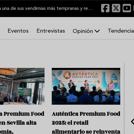
El Marco de Jerez inicia una de sus vendimias más tempranas y recupera producción
Eventos
Entrevistas
Tendencia
Opinión
A
r
m
o
n
í
a
s
ca Premium Food
Auténtica Premium Food
n Sevilla alta
2025: el retail
omía,
alimentario se reinventa