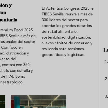
ción y
El Auténtica Congress 2025, en
ión
FIBES Sevilla, reunirá a más de
e sandía: el plato
Cinco cremas frías de verdura
mentaria
300 líderes del sector para
 repetir todo el
que querrás repetir todo agost
abordar los grandes desafíos
Premium Food 2025
del retail alimentario:
FIBES Sevilla a más de
sostenibilidad, digitalización,
esionales del sector
nuevos hábitos de consumo y
L
. Con foco en
resiliencia ante tensiones
ad, distribución y
geopolíticas y logísticas.
iento del
, contará con 350
chefs con estrella y
o de FIAB como
r estratégico.