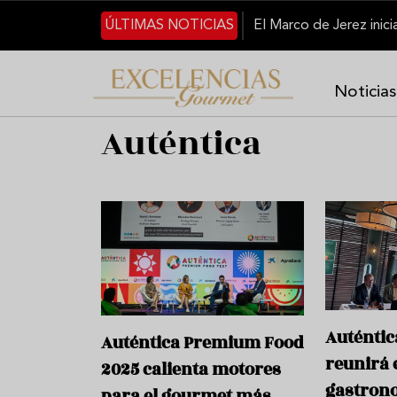
Pasar al contenido principal
ÚLTIMAS NOTICIAS
Noticias
Auténtica
Auténti
Auténtica Premium Food
reunirá e
2025 calienta motores
gastron
para el gourmet más