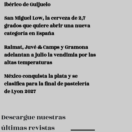
e
ibérico de Guijuelo
s
t
a
San Miguel Low, la cerveza de 2,7
u
grados que quiere abrir una nueva
r
categoría en España
a
n
t
Raimat, Juvé & Camps y Gramona
e
adelantan a julio la vendimia por las
s
altas temperaturas
F
o
México conquista la plata y se
r
clasifica para la final de pastelería
m
a
de Lyon 2027
c
i
ó
n
Descargue nuestras
C
últimas revistas
o