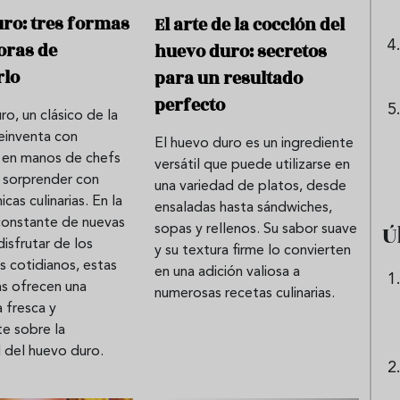
ro: tres formas
El arte de la cocción del
oras de
huevo duro: secretos
rlo
para un resultado
perfecto
ro, un clásico de la
reinventa con
El huevo duro es un ingrediente
d en manos de chefs
versátil que puede utilizarse en
 sorprender con
una variedad de platos, desde
cas culinarias. En la
ensaladas hasta sándwiches,
onstante de nuevas
Ú
sopas y rellenos. Su sabor suave
isfrutar de los
y su textura firme lo convierten
s cotidianos, estas
en una adición valiosa a
as ofrecen una
numerosas recetas culinarias.
 fresca y
e sobre la
d del huevo duro.