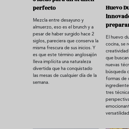
Huevo Du
perfecto
innovad
Mezcla entre desayuno y
prepara
almuerzo, eso es el brunch y a
pesar de haber surgido hace 2
El huevo du
siglos, pareciera que conserva la
cocina, se 
misma frescura de sus inicios. Y
creativida
es que este término anglosajón
que buscan
lleva implícita una naturaleza
nuevas técni
divertida que ha conquistado
búsqueda c
las mesas de cualquier día de la
formas de d
semana.
ingrediente
tres técnic
perspectiva
emocionant
versatilida