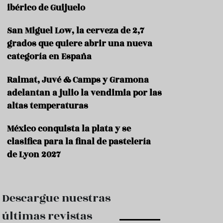
e
ibérico de Guijuelo
s
t
a
San Miguel Low, la cerveza de 2,7
u
grados que quiere abrir una nueva
r
categoría en España
a
n
t
Raimat, Juvé & Camps y Gramona
e
adelantan a julio la vendimia por las
s
altas temperaturas
F
o
México conquista la plata y se
r
clasifica para la final de pastelería
m
a
de Lyon 2027
c
i
ó
n
Descargue nuestras
C
últimas revistas
o