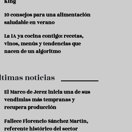
King
P
10 consejos para una alimentación
r
o
saludable en verano
d
u
La IA ya cocina contigo: recetas,
c
t
vinos, menús y tendencias que
o
nacen de un algoritmo
T
r
a
ltimas noticias
d
i
c
El Marco de Jerez inicia una de sus
i
o
vendimias más tempranas y
n
recupera producción
e
s
Fallece Florencio Sánchez Martín,
R
referente histórico del sector