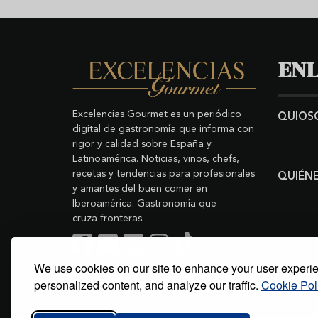
ENL
Excelencias Gourmet es un periódico
QUIOS
digital de gastronomía que informa con
rigor y calidad sobre España y
Latinoamérica. Noticias, vinos, chefs,
recetas y tendencias para profesionales
QUIÉN
y amantes del buen comer en
Iberoamérica. Gastronomía que
cruza fronteras.
We use cookies on our site to enhance your user experi
Buscar
Copyright © 2011-2026 Excelencias Gourmet.
personalized content, and analyze our traffic.
Cookie Pol
Todos los derechos reservados.
Desarrollado por
Grupo Excelencias
.