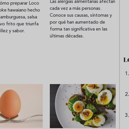
Las alergias alimentarias afectan
ómo preparar Loco
cada vez a más personas.
oke hawaiano hecho
Conoce sus causas, síntomas y
hamburguesa, salsa
ni tinto de verano:
Aceitunas: el aperitivo estrell
por qué han aumentado de
vo frito que triunfa
forma tan significativa en las
preparar granizado
del verano
llez y sabor.
últimas décadas.
peciado
L