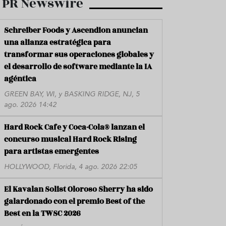
PR Newswire
Schreiber Foods y Ascendion anuncian
una alianza estratégica para
transformar sus operaciones globales y
el desarrollo de software mediante la IA
agéntica
GREEN BAY, WI, y BASKING RIDGE, NJ, 5
ago. 2026 14:42
Hard Rock Cafe y Coca-Cola® lanzan el
concurso musical Hard Rock Rising
para artistas emergentes
HOLLYWOOD, Florida, 4 ago. 2026 22:05
El Kavalan Solist Oloroso Sherry ha sido
galardonado con el premio Best of the
Best en la TWSC 2026