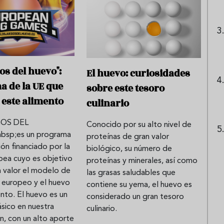
os del huevo":
El huevo: curiosidades
 de la UE que
sobre este tesoro
 este alimento
culinario
GOS DEL
Conocido por su alto nivel de
sp;es un programa
proteínas de gran valor
ón financiado por la
biológico, su número de
pea cuyo es objetivo
proteínas y minerales, así como
n valor el modelo de
las grasas saludables que
 europeo y el huevo
contiene su yema, el huevo es
nto. El huevo es un
considerado un gran tesoro
sico en nuestra
culinario.
n, con un alto aporte