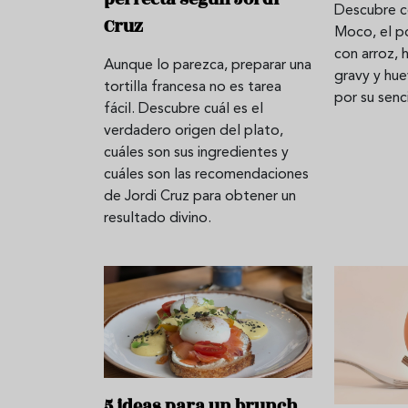
Descubre c
Cruz
Moco, el p
con arroz, 
Aunque lo parezca, preparar una
lato
¿Cuál es el origen de la lasaña?
Ni sangría 
gravy y hue
tortilla francesa no es tarea
el
Historia y receta de la
aprende a 
por su senci
fácil. Descubre cuál es el
auténtica boloñesa
de vino es
verdadero origen del plato,
cuáles son sus ingredientes y
cuáles son las recomendaciones
de Jordi Cruz para obtener un
resultado divino.
5 ideas para un brunch