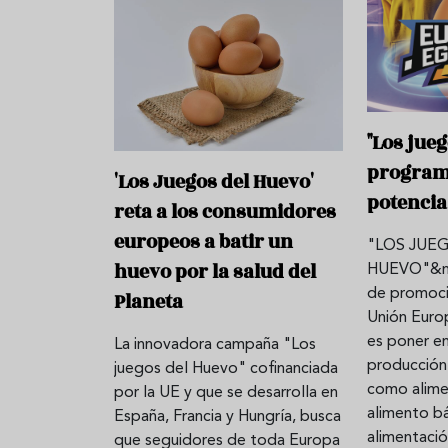
"Los jueg
programa
'Los Juegos del Huevo'
potencia
reta a los consumidores
europeos a batir un
"LOS JUE
huevo por la salud del
HUEVO"&nb
de promoci
Planeta
Unión Euro
es poner e
La innovadora campaña "Los
producción
juegos del Huevo" cofinanciada
como alime
por la UE y que se desarrolla en
alimento bá
España, Francia y Hungría, busca
alimentació
que seguidores de toda Europa