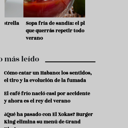
r
t
r
o
t
a
Sopa fría de sandía: el plato
¿Cuál es el orige
u
r
que querrás repetir todo el
Historia y receta
i
verano
auténtica boloñ
s
m
o
o más leído
R
e
c
Cómo catar un Habano: los sentidos,
e
el tiro y la evolución de la fumada
t
a
El café frío nació casi por accidente
s
y ahora es el rey del verano
S
a
¿Qué ha pasado con El Xokas? Burger
l
u
King elimina su menú de Grand
d