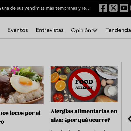
El Marco de Jerez inicia una de sus vendimias más tempranas y recupera producción
Eventos
Entrevistas
Tendencia
Opinión
A
r
m
o
n
í
a
s
Alergias alimentarias en
nos locos por el
alza: ¿por qué ocurre?
co