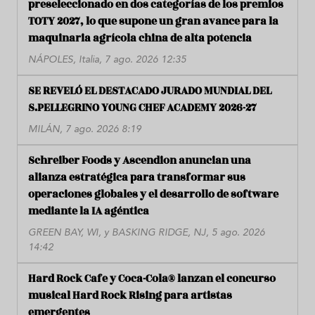
preseleccionado en dos categorías de los premios
TOTY 2027, lo que supone un gran avance para la
maquinaria agrícola china de alta potencia
NÁPOLES, Italia, 7 ago. 2026 12:35
SE REVELÓ EL DESTACADO JURADO MUNDIAL DEL
S.PELLEGRINO YOUNG CHEF ACADEMY 2026-27
MILÁN, 7 ago. 2026 8:19
Schreiber Foods y Ascendion anuncian una
alianza estratégica para transformar sus
operaciones globales y el desarrollo de software
mediante la IA agéntica
GREEN BAY, WI, y BASKING RIDGE, NJ, 5 ago. 2026
14:42
Hard Rock Cafe y Coca-Cola® lanzan el concurso
musical Hard Rock Rising para artistas
emergentes