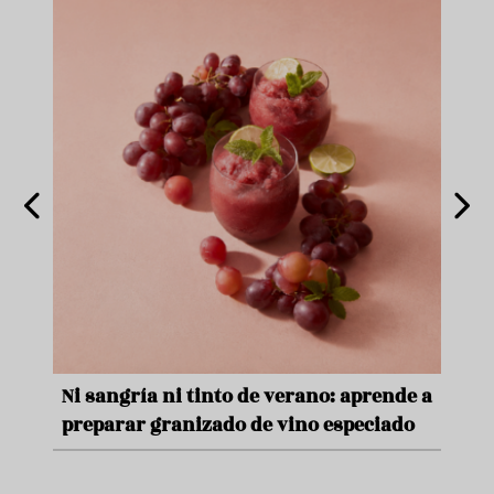
e
Ni sangría ni tinto de verano: aprende a
Acei
preparar granizado de vino especiado
vera