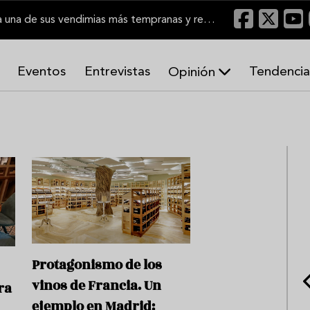
El Marco de Jerez inicia una de sus vendimias más tempranas y recupera producción
Eventos
Entrevistas
Tendencia
Opinión
A
r
m
o
n
í
a
s
Protagonismo de los
vinos de Francia. Un
ra
ejemplo en Madrid: