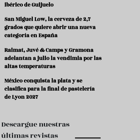
e
ibérico de Guijuelo
s
t
a
San Miguel Low, la cerveza de 2,7
u
grados que quiere abrir una nueva
r
categoría en España
a
n
t
Raimat, Juvé & Camps y Gramona
e
adelantan a julio la vendimia por las
s
altas temperaturas
F
o
México conquista la plata y se
r
clasifica para la final de pastelería
m
a
de Lyon 2027
c
i
ó
n
Descargue nuestras
C
últimas revistas
o