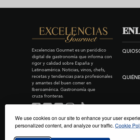
ENL
Excelencias Gourmet es un periódico
QUIOS
digital de gastronomía que informa con
rigor y calidad sobre España y
Latinoamérica. Noticias, vinos, chefs,
recetas y tendencias para profesionales
QUIÉN
y amantes del buen comer en
Iberoamérica. Gastronomía que
cruza fronteras.
We use cookies on our site to enhance your user experi
Buscar
Copyright © 2011-2026 Excelencias Gourmet.
personalized content, and analyze our traffic.
Cookie Pol
Todos los derechos reservados.
Desarrollado por
Grupo Excelencias
.