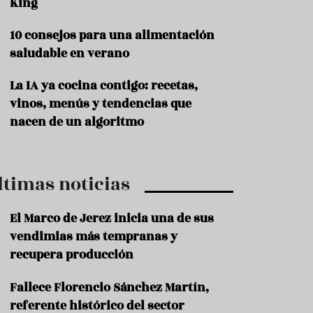
King
P
10 consejos para una alimentación
r
o
saludable en verano
d
u
La IA ya cocina contigo: recetas,
c
t
vinos, menús y tendencias que
o
nacen de un algoritmo
T
r
a
ltimas noticias
d
i
c
El Marco de Jerez inicia una de sus
i
o
vendimias más tempranas y
n
recupera producción
e
s
Fallece Florencio Sánchez Martín,
R
referente histórico del sector