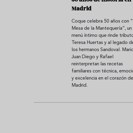
Madrid
Coque celebra 50 años con “
Sopa fría de sandía: el plato
¿Cuál es el
Mesa de la Mantequería”, un
que querrás repetir todo el
Historia y 
menú íntimo que rinde tribut
verano
auténtica 
Teresa Huertas y al legado d
los hermanos Sandoval. Mario
Juan Diego y Rafael
reinterpretan las recetas
familiares con técnica, emoci
y excelencia en el corazón d
Madrid.