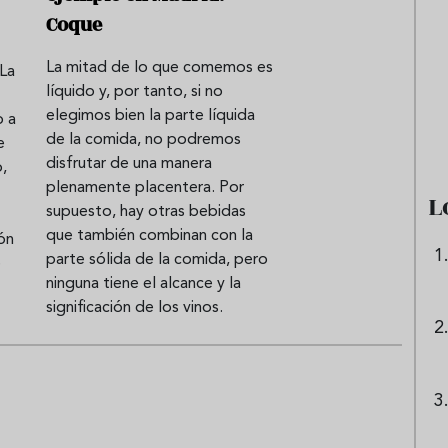
Coque
La mitad de lo que comemos es
La
 origen de la lasaña?
Ni sangría ni tinto de verano:
líquido y, por tanto, si no
receta de la
aprende a preparar granizado
elegimos bien la parte líquida
o a
boloñesa
de vino especiado
de la comida, no podremos
e
disfrutar de una manera
,
plenamente placentera. Por
L
supuesto, hay otras bebidas
que también combinan con la
ón
parte sólida de la comida, pero
e
ninguna tiene el alcance y la
significación de los vinos.