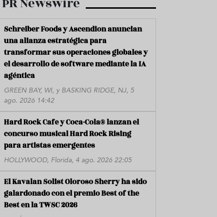
PR Newswire
Schreiber Foods y Ascendion anuncian
una alianza estratégica para
transformar sus operaciones globales y
el desarrollo de software mediante la IA
agéntica
GREEN BAY, WI, y BASKING RIDGE, NJ, 5
ago. 2026 14:42
Hard Rock Cafe y Coca-Cola® lanzan el
concurso musical Hard Rock Rising
para artistas emergentes
HOLLYWOOD, Florida, 4 ago. 2026 22:05
El Kavalan Solist Oloroso Sherry ha sido
galardonado con el premio Best of the
Best en la TWSC 2026