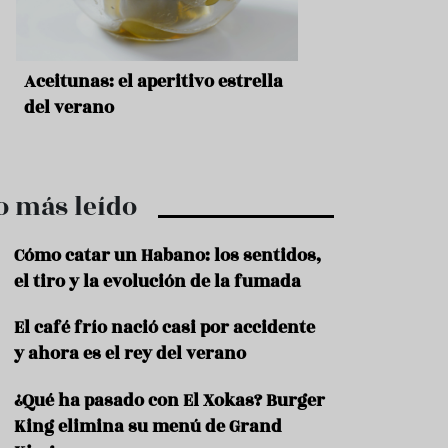
r
t
r
o
t
Aceitunas: el aperitivo estrella
Sopa fría de sand
u
r
del verano
que querrás repet
i
verano
s
m
o
o más leído
R
e
c
Cómo catar un Habano: los sentidos,
e
el tiro y la evolución de la fumada
t
a
El café frío nació casi por accidente
s
y ahora es el rey del verano
S
a
¿Qué ha pasado con El Xokas? Burger
l
u
King elimina su menú de Grand
d