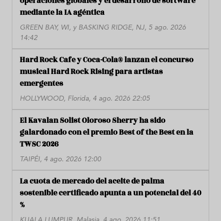
operaciones globales y el desarrollo de software
mediante la IA agéntica
GREEN BAY, WI, y BASKING RIDGE, NJ, 5 ago. 2026
14:42
Hard Rock Cafe y Coca-Cola® lanzan el concurso
musical Hard Rock Rising para artistas
emergentes
HOLLYWOOD, Florida, 4 ago. 2026 22:05
El Kavalan Solist Oloroso Sherry ha sido
galardonado con el premio Best of the Best en la
TWSC 2026
TAIPÉI, 4 ago. 2026 12:00
La cuota de mercado del aceite de palma
sostenible certificado apunta a un potencial del 40
%
KUALA LUMPUR, Malasia, 4 ago. 2026 11:51