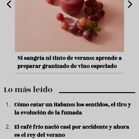
nde a
Aceitunas: el aperitivo estrella del
Sopa
ado
verano
quer
Lo más leído
Cómo catar un Habano: los sentidos, el tiro y
la evolución de la fumada
El café frío nació casi por accidente y ahora
es el rey del verano