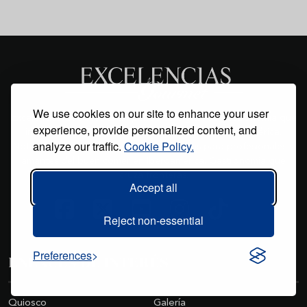
We use cookies on our site to enhance your user
Excelencias Gourmet es un periódico digital de gastronomía que
experience, provide personalized content, and
informa con rigor y calidad sobre España y Latinoamérica.
analyze our traffic.
Cookie Policy.
Noticias, vinos, chefs, recetas y tendencias para profesionales y
amantes del buen comer en Iberoamérica. Gastronomía que
cruza fronteras.
Accept all
Reject non-essential
Preferences
ENLACES DE INTERÉS
Quiosco
Galería